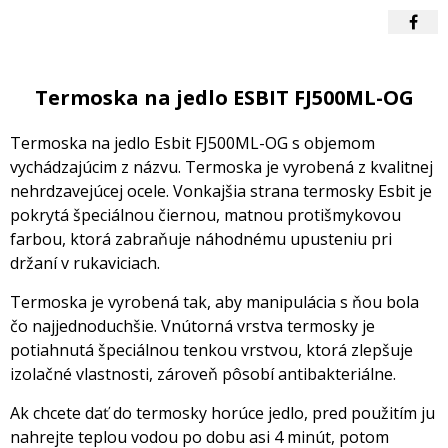
Termoska na jedlo ESBIT FJ500ML-OG
Termoska na jedlo Esbit FJ500ML-OG s objemom
vychádzajúcim z názvu. Termoska je vyrobená z kvalitnej
nehrdzavejúcej ocele. Vonkajšia strana termosky Esbit je
pokrytá špeciálnou čiernou, matnou protišmykovou
farbou, ktorá zabraňuje náhodnému upusteniu pri
držaní v rukaviciach.
Termoska je vyrobená tak, aby manipulácia s ňou bola
čo najjednoduchšie. Vnútorná vrstva termosky je
potiahnutá špeciálnou tenkou vrstvou, ktorá zlepšuje
izolačné vlastnosti, zároveň pôsobí antibakteriálne.
Ak chcete dať do termosky horúce jedlo, pred použitím ju
nahrejte teplou vodou po dobu asi 4 minút, potom