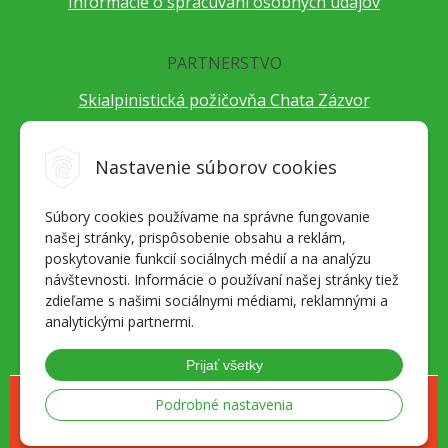
Informácie o spracúvaní osobných údajov
PARTNERSTVO
Skialpinistická požičovňa Chata Zázvor
Po horách s TatryGuide
Cestovateľský festival Cestou necestou
Nastavenie súborov cookies
Peter Fraňo - ultra bežec
Súbory cookies používame na správne fungovanie
Alpenverein Slovensko
našej stránky, prispôsobenie obsahu a reklám,
Hore-dole Derešom
poskytovanie funkcií sociálnych médií a na analýzu
Motorest Nemecká
návštevnosti. Informácie o používaní našej stránky tiež
zdieľame s našimi sociálnymi médiami, reklamnými a
Splav Hrona
analytickými partnermi.
OZ ZaBer
Prijať všetky
© 2026 Geosport.sk - všetko pre milovníkov outdoor športov a skialpu •
Podrobné nastavenia
NextShop
&
e-shop Pohoda Connector
by
NextCom s.r.o.