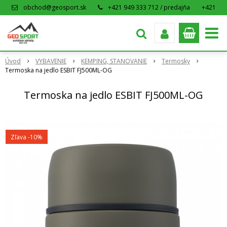
obchod@geosport.sk
+421 949 333 712 / predajňa
+421
915 962 766 / eshop
Úvod
VYBAVENIE
KEMPING, STANOVANIE
Termosky
Termoska na jedlo ESBIT FJ500ML-OG
Termoska na jedlo ESBIT FJ500ML-OG
Zľava -10%