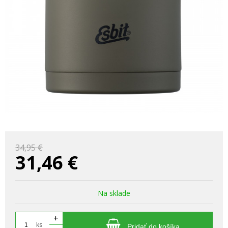
34,95 €
31,46
€
Na sklade
+
ks
Pridať do košíka