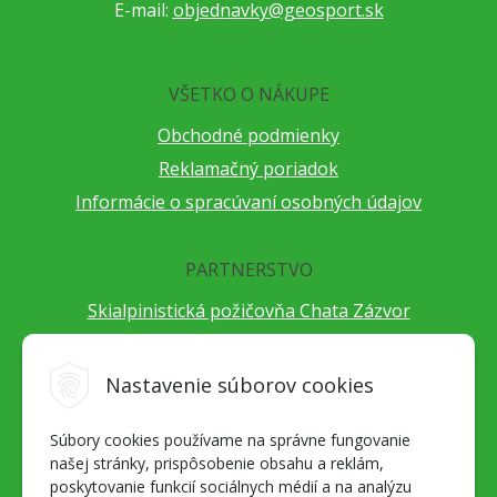
E-mail:
objednavky@geosport.sk
VŠETKO O NÁKUPE
Obchodné podmienky
Reklamačný poriadok
Informácie o spracúvaní osobných údajov
PARTNERSTVO
Skialpinistická požičovňa Chata Zázvor
Po horách s TatryGuide
Cestovateľský festival Cestou necestou
Nastavenie súborov cookies
Peter Fraňo - ultra bežec
Súbory cookies používame na správne fungovanie
Alpenverein Slovensko
našej stránky, prispôsobenie obsahu a reklám,
Hore-dole Derešom
poskytovanie funkcií sociálnych médií a na analýzu