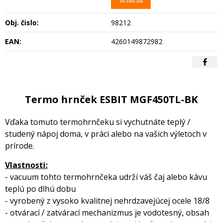
Obj. čislo:
98212
EAN:
4260149872982
Termo hrnček ESBIT MGF450TL-BK
Vďaka tomuto termohrnčeku si vychutnáte teplý /
studený nápoj doma, v práci alebo na vašich výletoch v
prírode.
Vlastnosti:
- vacuum tohto termohrnčeka udrží váš čaj alebo kávu
teplú po dlhú dobu
- vyrobený z vysoko kvalitnej nehrdzavejúcej ocele 18/8
- otvárací / zatvárací mechanizmus je vodotesný, obsah