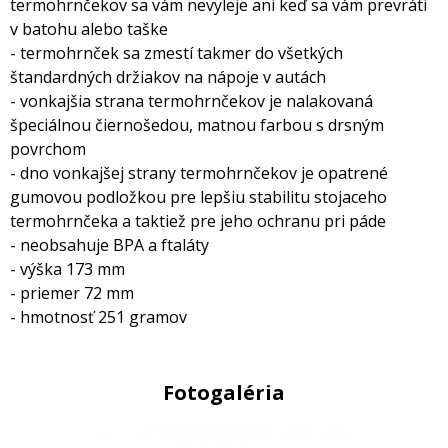
termohrnčekov sa vám nevyleje ani keď sa vám prevráti
v batohu alebo taške
- termohrnček sa zmestí takmer do všetkých
štandardných držiakov na nápoje v autách
- vonkajšia strana termohrnčekov je nalakovaná
špeciálnou čiernošedou, matnou farbou s drsným
povrchom
- dno vonkajšej strany termohrnčekov je opatrené
gumovou podložkou pre lepšiu stabilitu stojaceho
termohrnčeka a taktiež pre jeho ochranu pri páde
- neobsahuje BPA a ftaláty
- výška 173 mm
- priemer 72 mm
- hmotnosť 251 gramov
Fotogaléria