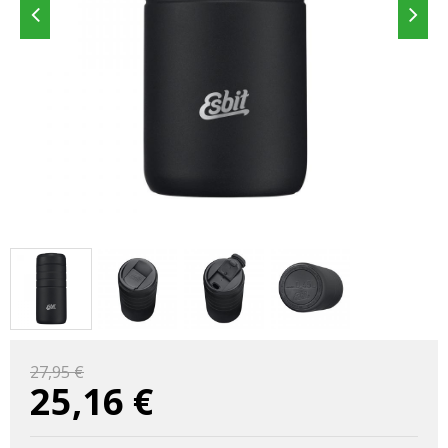
27,95 €
25,16
€