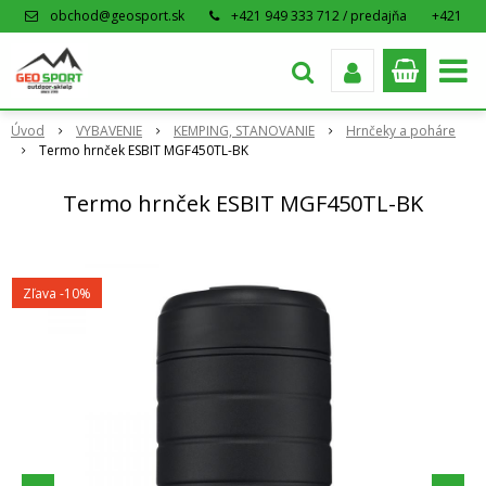
obchod@geosport.sk
+421 949 333 712 / predajňa
+421
915 962 766 / eshop
Úvod
VYBAVENIE
KEMPING, STANOVANIE
Hrnčeky a poháre
Termo hrnček ESBIT MGF450TL-BK
Termo hrnček ESBIT MGF450TL-BK
Zľava -10%