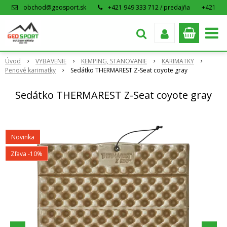
obchod@geosport.sk
+421 949 333 712 / predajňa
+421
915 962 766 / eshop
Úvod
VYBAVENIE
KEMPING, STANOVANIE
KARIMATKY
Penové karimatky
Sedátko THERMAREST Z-Seat coyote gray
Sedátko THERMAREST Z-Seat coyote gray
Novinka
Zľava -10%