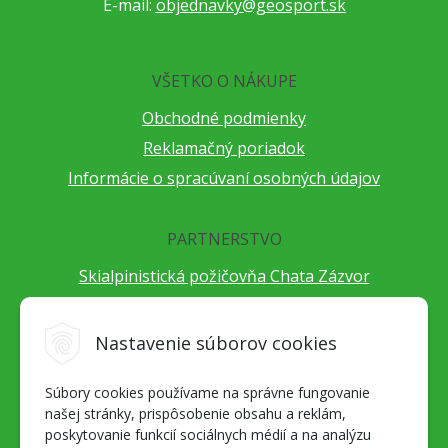
E-mail:
objednavky@geosport.sk
VŠETKO O NÁKUPE
Obchodné podmienky
Reklamačný poriadok
Informácie o spracúvaní osobných údajov
PARTNERSTVO
Skialpinistická požičovňa Chata Zázvor
Po horách s TatryGuide
Cestovateľský festival Cestou necestou
Nastavenie súborov cookies
Peter Fraňo - ultra bežec
Súbory cookies používame na správne fungovanie
Alpenverein Slovensko
našej stránky, prispôsobenie obsahu a reklám,
Hore-dole Derešom
poskytovanie funkcií sociálnych médií a na analýzu