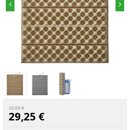
32,50 €
29,25
€