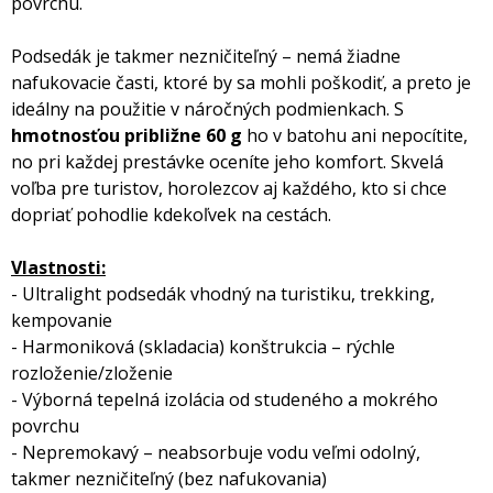
povrchu.
Podsedák je takmer nezničiteľný – nemá žiadne
nafukovacie časti, ktoré by sa mohli poškodiť, a preto je
ideálny na použitie v náročných podmienkach. S
hmotnosťou približne 60 g
ho v batohu ani nepocítite,
no pri každej prestávke oceníte jeho komfort. Skvelá
voľba pre turistov, horolezcov aj každého, kto si chce
dopriať pohodlie kdekoľvek na cestách.
Vlastnosti:
- Ultralight podsedák vhodný na turistiku, trekking,
kempovanie
- Harmoniková (skladacia) konštrukcia – rýchle
rozloženie/zloženie
- Výborná tepelná izolácia od studeného a mokrého
povrchu
- Nepremokavý – neabsorbuje vodu veľmi odolný,
takmer nezničiteľný (bez nafukovania)