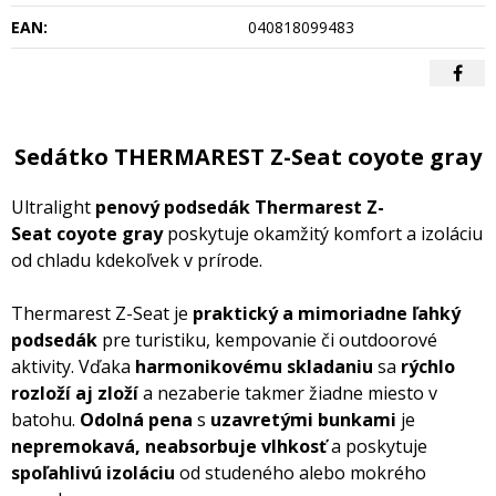
EAN:
040818099483
Sedátko THERMAREST Z-Seat coyote gray
Ultralight
penový podsedák Thermarest Z-
Seat coyote gray
poskytuje okamžitý komfort a izoláciu
od chladu kdekoľvek v prírode.
Thermarest Z-Seat je
praktický a mimoriadne ľahký
podsedák
pre turistiku, kempovanie či outdoorové
aktivity. Vďaka
harmonikovému skladaniu
sa
rýchlo
rozloží aj zloží
a nezaberie takmer žiadne miesto v
batohu.
Odolná pena
s
uzavretými bunkami
je
nepremokavá,
neabsorbuje vlhkosť
a poskytuje
spoľahlivú izoláciu
od studeného alebo mokrého