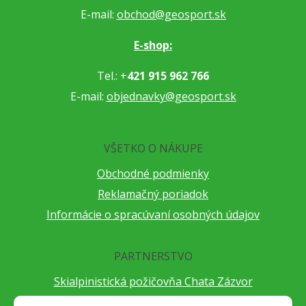
E-mail:
obchod@geosport.sk
E-shop:
Tel.: +
421 915 962 766
E-mail:
objednavky@geosport.sk
VŠETKO O NÁKUPE
Obchodné podmienky
Reklamačný poriadok
Informácie o spracúvaní osobných údajov
PARTNERSTVO
Skialpinistická požičovňa Chata Zázvor
Po horách s TatryGuide