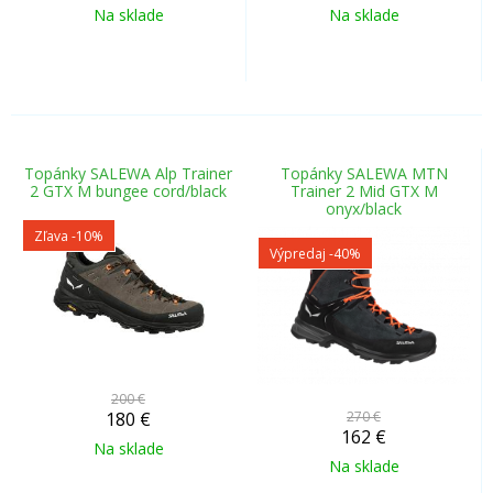
Na sklade
Na sklade
Topánky SALEWA Alp Trainer
Topánky SALEWA MTN
2 GTX M bungee cord/black
Trainer 2 Mid GTX M
onyx/black
Zľava -10%
Výpredaj
-40%
200 €
180
€
270 €
162
€
Na sklade
Na sklade