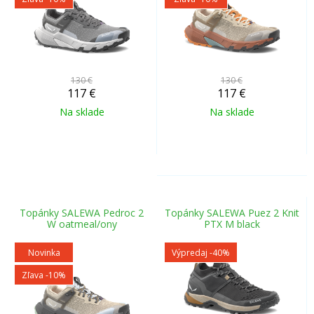
130 €
130 €
117
€
117
€
Na sklade
Na sklade
Topánky SALEWA Pedroc 2
Topánky SALEWA Puez 2 Knit
W oatmeal/ony
PTX M black
Novinka
Výpredaj
-40%
Zľava -10%