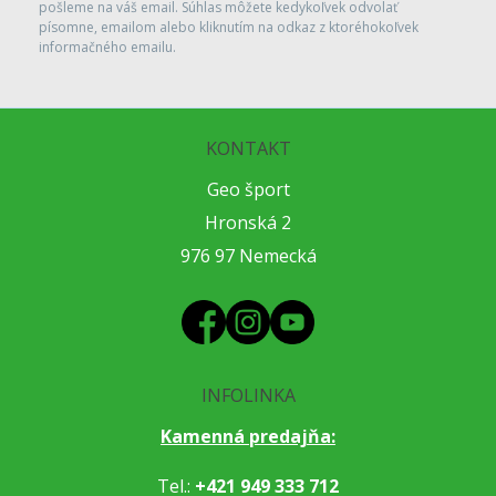
pošleme na váš email. Súhlas môžete kedykoľvek odvolať
písomne, emailom alebo kliknutím na odkaz z ktoréhokoľvek
informačného emailu.
KONTAKT
Geo šport
Hronská 2
976 97 Nemecká
INFOLINKA
Kamenná predajňa:
Tel.:
+421 949 333 712