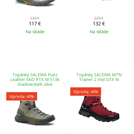
130 €
220 €
117
€
132
€
Na sklade
Na sklade
Topánky SALEWA Puez
Topánky SALEWA MTN
Leather MID PTX M 5136
Trainer 2 mid GTX W
shadow/dark olive
Výpredaj
-40%
Výpredaj
-40%