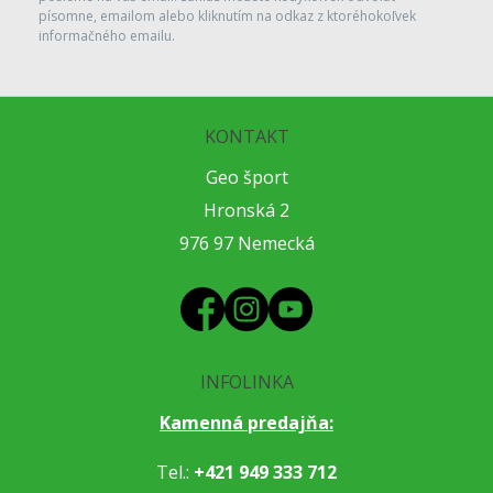
písomne, emailom alebo kliknutím na odkaz z ktoréhokoľvek
informačného emailu.
KONTAKT
Geo šport
Hronská 2
976 97 Nemecká
INFOLINKA
Kamenná predajňa:
Tel.:
+421 949 333 712