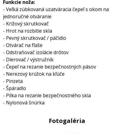
Funkcie noža:
- Veľká zúbkovaná uzatváracia čepeľ s okom na
jednoručné otváranie
- Krížový skrutkovač
- Hrot na rozbitie skla
- Pevný skrutkovač / páčidlo
- Otvárač na fľaše
- Odstraňovač izolácie drôtov
- Dierovač / výstružník
- Čepeľ na rezanie bezpečnostných pásov
- Nerezový krúžok na kľúče
- Pinzeta
- Špáradlo
- Pílka na rezanie bezpečnostného skla
- Nylonová šnúrka
Fotogaléria