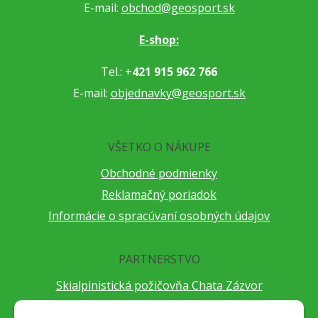
E-mail:
obchod@geosport.sk
E-shop:
Tel.: +
421 915 962 766
E-mail:
objednavky@geosport.sk
VŠETKO O NÁKUPE
Obchodné podmienky
Reklamačný poriadok
Informácie o spracúvaní osobných údajov
PARTNERSTVO
Skialpinistická požičovňa Chata Zázvor
Po horách s TatryGuide