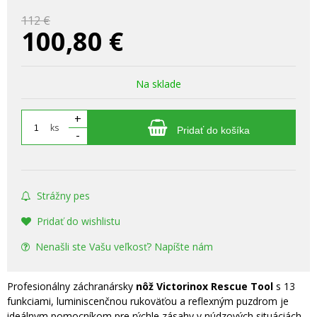
112 €
100,80
€
Na sklade
+
ks
Pridať do košíka
-
Strážny pes
Pridať do wishlistu
Nenašli ste Vašu veľkosť? Napíšte nám
Profesionálny záchranársky
nôž Victorinox Rescue Tool
s 13
funkciami, luminiscenčnou rukoväťou a reflexným puzdrom je
ideálnym pomocníkom pre rýchle zásahy v núdzových situáciách.