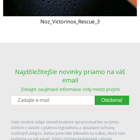
Noz_Victorinox_Rescue_3
Najdôležitejšie novinky priamo na váš
email
Získajte zaujímavé informácie vždy medzi prvými
Odoberať
Vaše osobné údaje (email) budeme spracovávať len za týmto
účelom v súlade s platnou legislatívou a zásadami ochrany
osobných údajov. Súhlas potvrdíte kliknutím na odkaz, ktorý vám
pošleme na váš email. Súhlas môžete kedykoľvek odvolať