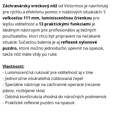
Záchranársky vreckový nôž
od Victorinox je navrhnutý
pre rýchlu a efektívnu pomoc v núdzových situáciách. S
veľkosťou 111 mm,
luminiscenčnou črienkou
pre
lepšiu viditeľnosť a
13 praktickými funkciami
je
ideálnym nástrojom pre profesionálov aj bežných
používateľov, ktorí chcú byť pripravení na nečakané
situácie. Súčasťou balenia je aj
reflexné nylonové
puzdro,
ktoré možno jednoducho upevniť na opasok,
takže nôž máte vždy po ruke.
Vlastnosti:
- Luminiscenčná rukoväť pre viditeľnosť aj v tme
- Jednoručne otvárateľná zúbkovaná čepeľ
- Špeciálne nástroje na záchranné operácie (rezanie
pásov, rozbíjanie skla)
- Odolná konštrukcia vhodná do náročných podmienok
- Praktické reflexné puzdro na opasok