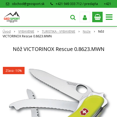
obchod@geosport.sk
+421 949 333 712 / predajňa
+421
915 962 766 / eshop
Úvod
VYBAVENIE
TURISTIKA - VYBAVENIE
Nože
Nôž
VICTORINOX Rescue 0.8623.MWN
Nôž VICTORINOX Rescue 0.8623.MWN
Zľava -10%