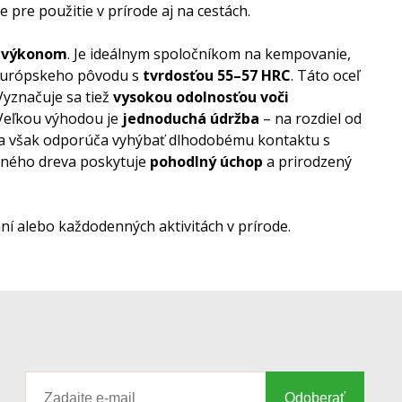
pre použitie v prírode aj na cestách.
m výkonom
. Je ideálnym spoločníkom na kempovanie,
urópskeho pôvodu s
tvrdosťou 55–57 HRC
. Táto oceľ
 Vyznačuje sa tiež
vysokou odolnosťou voči
 Veľkou výhodou je
jednoduchá údržba
– na rozdiel od
 sa však odporúča vyhýbať dlhodobému kontaktu s
aného dreva poskytuje
pohodlný úchop
a prirodzený
aní alebo každodenných aktivitách v prírode.
Odoberať