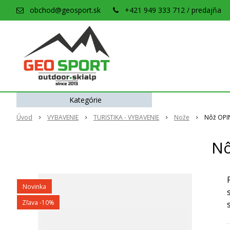
obchod@geosport.sk
+421 949 333 712 / predajňa
Kategórie
Úvod
VYBAVENIE
TURISTIKA - VYBAVENIE
Nože
Nôž OPIN
Nô
Novinka
Zľava -10%