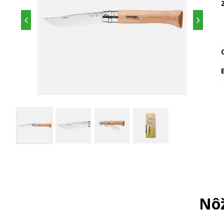
O
Nôž