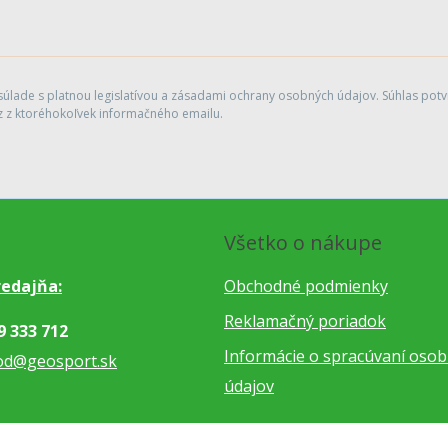
lade s platnou legislatívou a zásadami ochrany osobných údajov. Súhlas potvr
 z ktoréhokoľvek informačného emailu.
Všetko o nákupe
edajňa:
Obchodné podmienky
Reklamačný poriadok
9 333 712
Informácie o spracúvaní oso
od@geosport.sk
údajov