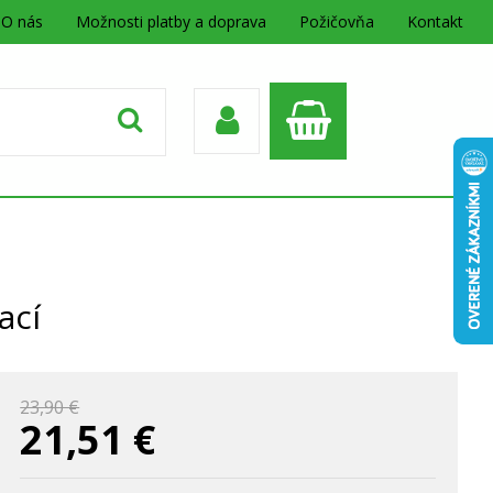
O nás
Možnosti platby a doprava
Požičovňa
Kontakt
ací
23,90 €
21,51
€