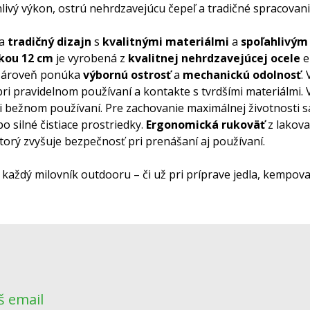
vý výkon, ostrú nehrdzavejúcu čepeľ a tradičné spracovanie 
ja
tradičný dizajn
s
kvalitnými materiálmi
a
spoľahlivý
žkou 12 cm
je vyrobená z
kvalitnej nehrdzavejúcej ocele
e
zároveň ponúka
výbornú ostrosť
a
mechanickú odolnosť
.
 pri pravidelnom používaní a kontakte s tvrdšími materiálmi.
i bežnom používaní. Pre zachovanie maximálnej životnosti
o silné čistiace prostriedky.
Ergonomická rukoväť
z lakov
torý zvyšuje bezpečnosť pri prenášaní aj používaní.
í každý milovník outdooru – či už pri príprave jedla, kempov
š email