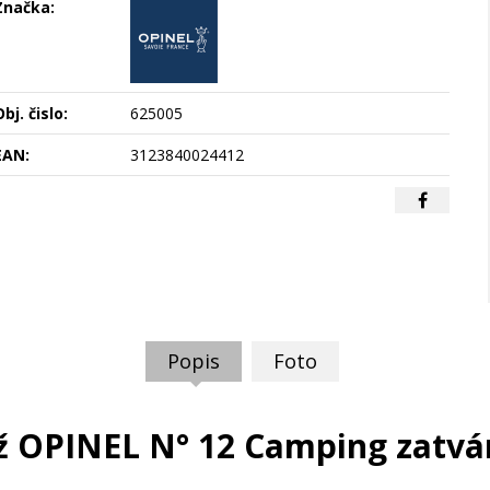
Značka:
bj. čislo:
625005
EAN:
3123840024412
Popis
Foto
 OPINEL N° 12 Camping zatvá