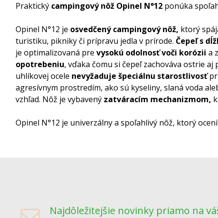
Praktický
campingový nôž Opinel N°12
ponúka spoľahli
Opinel N°12 je
osvedčený campingový nôž,
ktorý spá
turistiku, pikniky či prípravu jedla v prírode.
Čepeľ s dĺ
je optimalizovaná pre
vysokú odolnosť
voči korózii
a 
opotrebeniu
, vďaka čomu si čepeľ zachováva ostrie aj
uhlíkovej ocele
nevyžaduje špeciálnu starostlivosť
pr
agresívnym prostredím, ako sú kyseliny, slaná voda aleb
vzhľad. Nôž je vybavený
zatváracím mechanizmom,
k
Opinel N°12 je univerzálny a spoľahlivý nôž, ktorý ocen
Najdôležitejšie novinky priamo na vá