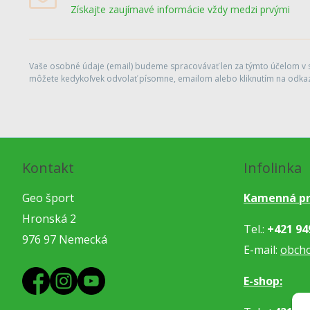
Získajte zaujímavé informácie vždy medzi prvými
Vaše osobné údaje (email) budeme spracovávať len za týmto účelom v sú
môžete kedykoľvek odvolať písomne, emailom alebo kliknutím na odkaz
Kontakt
Infolinka
Geo šport
Kamenná pr
Hronská 2
Tel.:
+421 94
976 97 Nemecká
E-mail:
obch
E-shop: