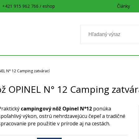
+421 915 962 766 / eshop
Články
EL N° 12 Camping zatvárací
ž OPINEL N° 12 Camping zatvár
Praktický
campingový nôž Opinel N°12
ponúka
spoľahlivý výkon, ostrú nehrdzavejúcu čepeľ a tradičné
spracovanie pre použitie v prírode aj na cestách.