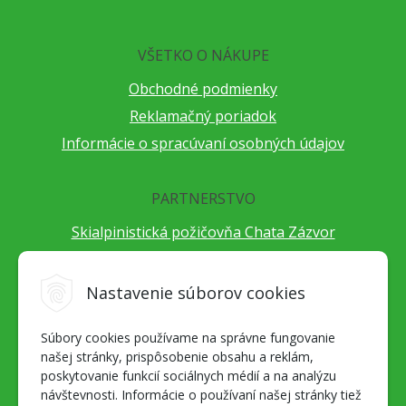
VŠETKO O NÁKUPE
Obchodné podmienky
Reklamačný poriadok
Informácie o spracúvaní osobných údajov
PARTNERSTVO
Skialpinistická požičovňa Chata Zázvor
Po horách s TatryGuide
Cestovateľský festival Cestou necestou
Nastavenie súborov cookies
Peter Fraňo - ultra bežec
Súbory cookies používame na správne fungovanie
Alpenverein Slovensko
našej stránky, prispôsobenie obsahu a reklám,
Hore-dole Derešom
poskytovanie funkcií sociálnych médií a na analýzu
Motorest Nemecká
návštevnosti. Informácie o používaní našej stránky tiež