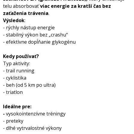
telu absorbovať
viac energie za kratší čas bez
zaťaženia trávenia
.
Výsledok
:
- rýchly nástup energie
- stabilný výkon bez „crashu“
- efektívne dopĺňanie glykogénu
Kedy používať?
Typ aktivity:
- trail running
- cyklistika
- beh (od 5 km po ultra)
- triatlon
Ideálne pre:
-
vysokointenzívne tréningy
- preteky
- dlhé vytrvalostné výkony