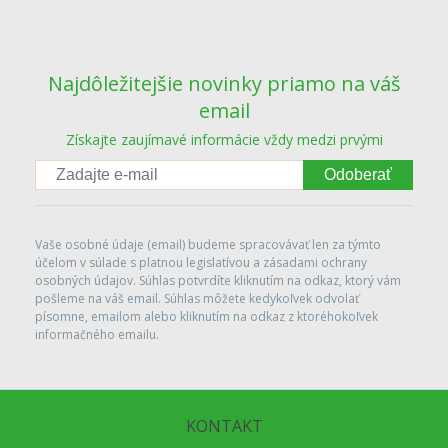
Najdôležitejšie novinky priamo na váš
email
Získajte zaujímavé informácie vždy medzi prvými
Odoberať
Vaše osobné údaje (email) budeme spracovávať len za týmto
účelom v súlade s platnou legislatívou a zásadami ochrany
osobných údajov. Súhlas potvrdíte kliknutím na odkaz, ktorý vám
pošleme na váš email. Súhlas môžete kedykoľvek odvolať
písomne, emailom alebo kliknutím na odkaz z ktoréhokoľvek
informačného emailu.
KONTAKT