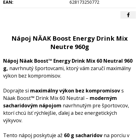
EAN:
628173250772
Nápoj NÄAK Boost Energy Drink Mix
Neutre 960g
Nápoj Näak Boost™ Energy Drink Mix 60 Neutral 960
g,
navrhnutý športovcami, ktorý vám zaručí maximálny
výkon bez kompromisov.
Doprajte si
maximálny výkon bez kompromisov
s
Näak Boost™ Drink Mix 60 Neutral –
moderným
sacharidovým nápojom
navrhnutým pre športovcov,
ktorí chcú ísť rýchlejšie, ďalej a bez energetických
výkyvov.
Tento nápoj poskytuje až
60 g sacharidov
na porciu v