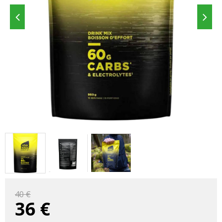
40 €
36
€