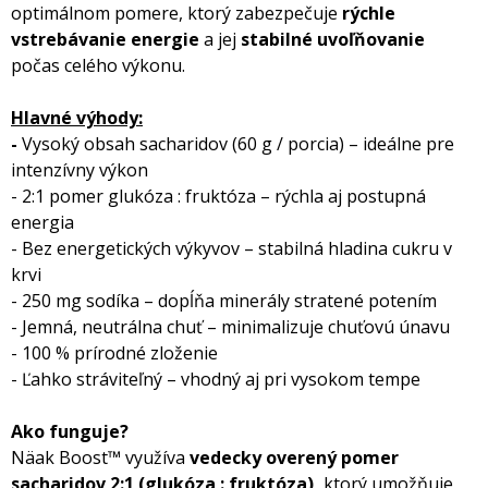
optimálnom pomere, ktorý zabezpečuje
rýchle
vstrebávanie energie
a jej
stabilné uvoľňovanie
počas celého výkonu.
Hlavné výhody:
-
Vysoký obsah sacharidov (60 g / porcia) – ideálne pre
intenzívny výkon
- 2:1 pomer glukóza : fruktóza – rýchla aj postupná
energia
- Bez energetických výkyvov – stabilná hladina cukru v
krvi
- 250 mg sodíka – dopĺňa minerály stratené potením
- Jemná, neutrálna chuť – minimalizuje chuťovú únavu
- 100 % prírodné zloženie
- Ľahko stráviteľný – vhodný aj pri vysokom tempe
Ako funguje?
Näak Boost™ využíva
vedecky overený pomer
sacharidov 2:1
(glukóza : fruktóza),
ktorý umožňuje