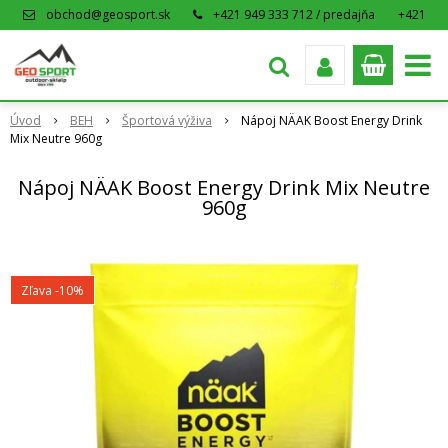
obchod@geosport.sk
+421 949 333 712 / predajňa
+421
915 962 766 / eshop
Úvod
BEH
Športová výživa
Nápoj NÄAK Boost Energy Drink
Mix Neutre 960g
Nápoj NÄAK Boost Energy Drink Mix Neutre
960g
Zľava -10%