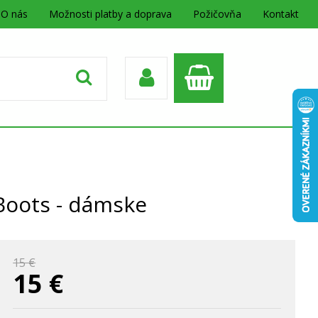
O nás
Možnosti platby a doprava
Požičovňa
Kontakt
Boots - dámske
15 €
15
€