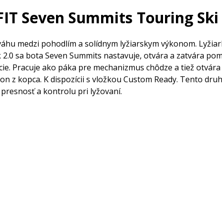
IT Seven Summits Touring Ski
ováhu medzi pohodlím a solídnym lyžiarskym výkonom. Lyžia
2.0 sa bota Seven Summits nastavuje, otvára a zatvára pomoc
ie. Pracuje ako páka pre mechanizmus chôdze a tiež otvára 
on z kopca. K dispozícii s vložkou Custom Ready. Tento druh 
presnosť a kontrolu pri lyžovaní.