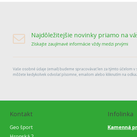
Najdôležitejšie novinky priamo na vá
Získajte zaujímavé informácie vždy medzi prvými
Vaše osobné údaje (email) budeme spracovávať len za týmto účelom v sú
môžete kedykoľvek odvolať písomne, emailom alebo kliknutím na odkaz
Kontakt
Infolinka
Geo šport
Kamenná pr
Hronská 2