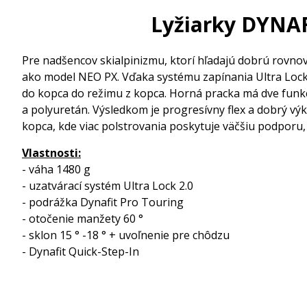
Lyžiarky DYNAF
Pre nadšencov skialpinizmu, ktorí hľadajú dobrú rovn
ako model NEO PX. Vďaka systému zapínania Ultra Lock 
do kopca do režimu z kopca. Horná pracka má dve funkc
a polyuretán. Výsledkom je progresívny flex a dobrý výk
kopca, kde viac polstrovania poskytuje väčšiu podporu, 
Vlastnosti:
- váha 1480 g
- uzatvárací systém Ultra Lock 2.0
- podrážka Dynafit Pro Touring
- otočenie manžety 60 °
- sklon 15 ° -18 ° + uvoľnenie pre chôdzu
- Dynafit Quick-Step-In