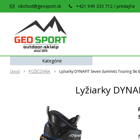
obchod@geosport.sk
+421 949 333 712 / predajňa
Kategórie
Úvod
POŽIČOVŇA
Lyžiarky DYNAFIT Seven Summits Touring Ski 
Lyžiarky DYNA