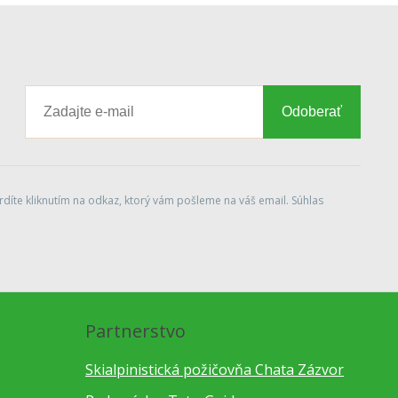
Odoberať
díte kliknutím na odkaz, ktorý vám pošleme na váš email. Súhlas
Partnerstvo
Skialpinistická požičovňa Chata Zázvor