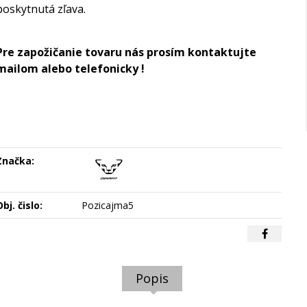
poskytnutá zľava.
Pre zapožičanie tovaru nás prosím kontaktujte
mailom alebo telefonicky !
Značka:
bj. čislo:
Pozicajma5
Popis