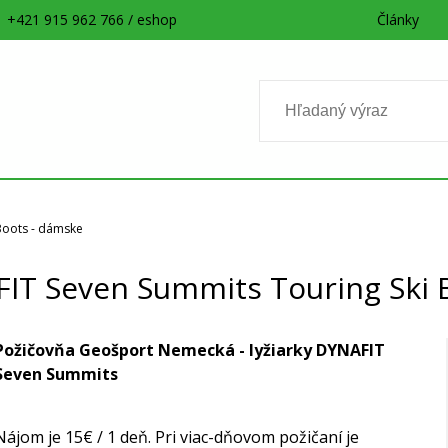
+421 915 962 766 / eshop
Články
Boots - dámske
FIT Seven Summits Touring Ski 
Požičovňa Geošport Nemecká - lyžiarky DYNAFIT
Seven Summits
Nájom je 15€ / 1 deň. Pri viac-dňovom požičaní je