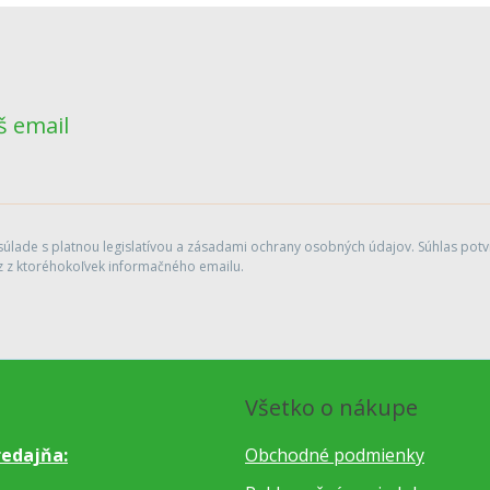
š email
lade s platnou legislatívou a zásadami ochrany osobných údajov. Súhlas potvr
 z ktoréhokoľvek informačného emailu.
Všetko o nákupe
edajňa:
Obchodné podmienky