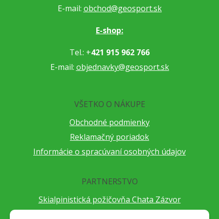
E-mail:
obchod@geosport.sk
E-shop:
Tel.: +
421 915 962 766
E-mail:
objednavky@geosport.sk
VŠETKO O NÁKUPE
Obchodné podmienky
Reklamačný poriadok
Informácie o spracúvaní osobných údajov
PARTNERSTVO
Skialpinistická požičovňa Chata Zázvor
Po horách s TatryGuide