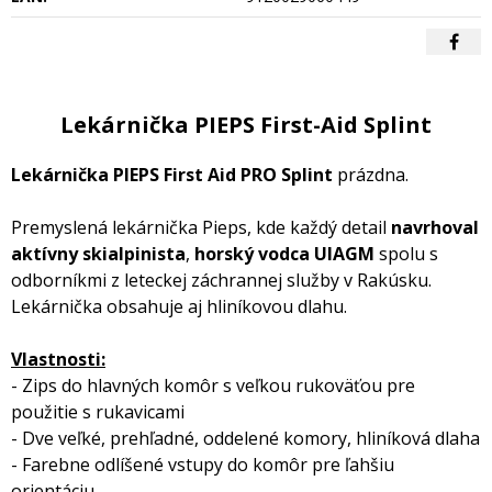
Lekárnička PIEPS First-Aid Splint
Lekárnička PIEPS First Aid PRO Splint
prázdna.
Premyslená lekárnička Pieps, kde každý detail
navrhoval
aktívny skialpinista
,
horský vodca UIAGM
spolu s
odborníkmi z leteckej záchrannej služby v Rakúsku.
Lekárnička obsahuje aj hliníkovou dlahu.
Vlastnosti:
- Zips do hlavných komôr s veľkou rukoväťou pre
použitie s rukavicami
- Dve veľké, prehľadné, oddelené komory, hliníková dlaha
- Farebne odlíšené vstupy do komôr pre ľahšiu
orientáciu