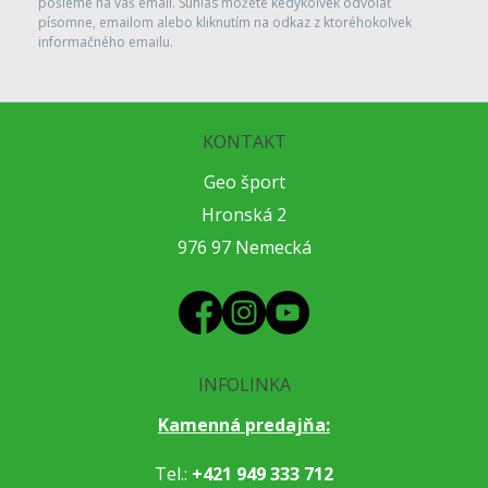
pošleme na váš email. Súhlas môžete kedykoľvek odvolať
písomne, emailom alebo kliknutím na odkaz z ktoréhokoľvek
informačného emailu.
KONTAKT
Geo šport
Hronská 2
976 97 Nemecká
INFOLINKA
Kamenná predajňa:
Tel.:
+421 949 333 712