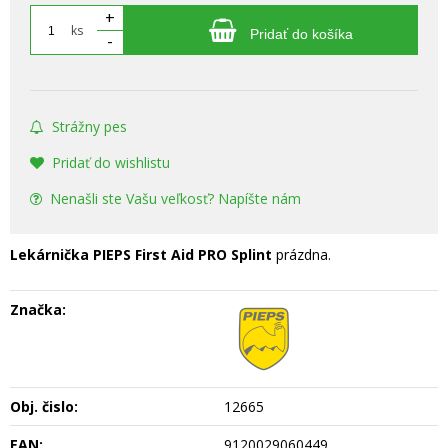
+
ks
Pridať do košíka
-
Strážny pes
Pridať do wishlistu
Nenašli ste Vašu veľkosť? Napíšte nám
Lekárnička PIEPS First Aid PRO Splint
prázdna.
Značka:
Obj. čislo:
12665
EAN:
9120029060449