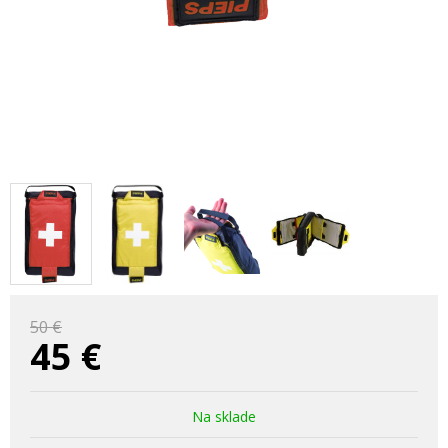
50 €
45
€
Na sklade