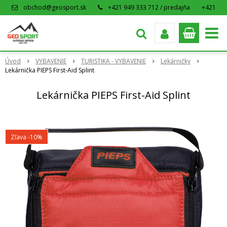
obchod@geosport.sk
+421 949 333 712 / predajňa
+421
915 962 766 / eshop
Úvod
VYBAVENIE
TURISTIKA - VYBAVENIE
Lekárničky
Lekárnička PIEPS First-Aid Splint
Lekárnička PIEPS First-Aid Splint
Zľava -10%