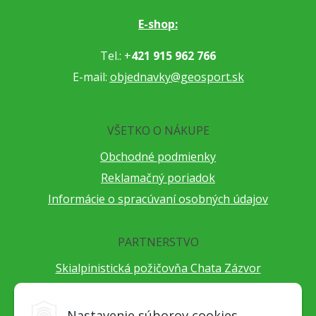
E-shop:
Tel.: +
421 915 962 766
E-mail:
objednavky@geosport.sk
VŠETKO O NÁKUPE
Obchodné podmienky
Reklamačný poriadok
Informácie o spracúvaní osobných údajov
PARTNERSTVO
Skialpinistická požičovňa Chata Zázvor
Po horách s TatryGuide
Cestovateľský festival Cestou necestou
Nastavenie súborov cookies