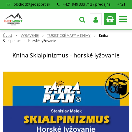
obchod@geosport.sk
+421 949 333 712 / predajňa
+421
915 962 766 / eshop
Úvod
VYBAVENIE
TURISTICKÉ MAPY A KNIHY
Kniha
Skialpinizmus - horské lyžovanie
Kniha Skialpinizmus - horské lyžovanie