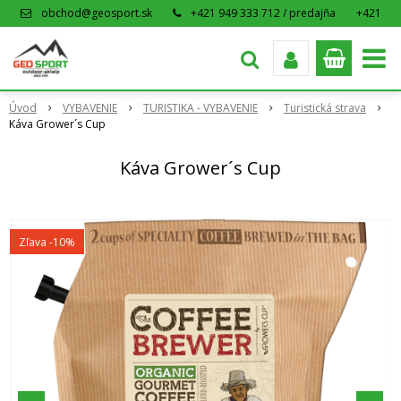
obchod@geosport.sk
+421 949 333 712 / predajňa
+421
915 962 766 / eshop
Úvod
VYBAVENIE
TURISTIKA - VYBAVENIE
Turistická strava
Káva Grower´s Cup
Káva Grower´s Cup
Zľava -10%