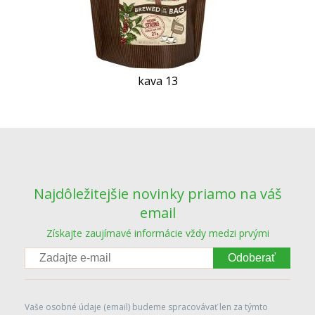
kava 13
Najdôležitejšie novinky priamo na váš
email
Získajte zaujímavé informácie vždy medzi prvými
Odoberať
Vaše osobné údaje (email) budeme spracovávať len za týmto