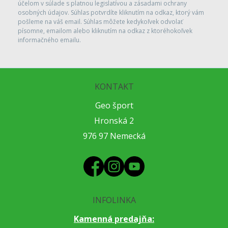
účelom v súlade s platnou legislatívou a zásadami ochrany
osobných údajov. Súhlas potvrdíte kliknutím na odkaz, ktorý vám
pošleme na váš email. Súhlas môžete kedykoľvek odvolať
písomne, emailom alebo kliknutím na odkaz z ktoréhokoľvek
informačného emailu.
KONTAKT
Geo šport
Hronská 2
976 97 Nemecká
INFOLINKA
Kamenná predajňa: