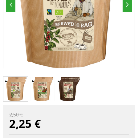
2,50 €
2,25
€