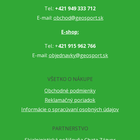
Tel.:
+421 949 333 712
E-mail:
obchod@geosport.sk
E-shop:
Tel.: +
421 915 962 766
E-mail:
objednavky@geosport.sk
VŠETKO O NÁKUPE
Obchodné podmienky
Reklamačný poriadok
Informácie o spracúvaní osobných údajov
PARTNERSTVO
Skialpinistická požičovňa Chata Zázvor