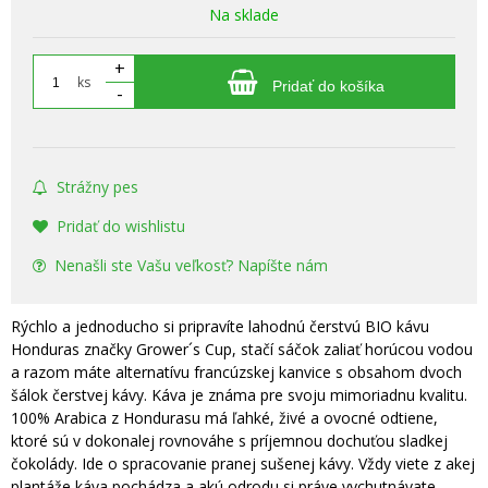
Na sklade
+
ks
Pridať do košíka
-
Strážny pes
Pridať do wishlistu
Nenašli ste Vašu veľkosť? Napíšte nám
Rýchlo a jednoducho si pripravíte lahodnú čerstvú BIO kávu
Honduras značky Grower´s Cup, stačí sáčok zaliať horúcou vodou
a razom máte alternatívu francúzskej kanvice s obsahom dvoch
šálok čerstvej kávy. Káva je známa pre svoju mimoriadnu kvalitu.
100% Arabica z Hondurasu má ľahké, živé a ovocné odtiene,
ktoré sú v dokonalej rovnováhe s príjemnou dochuťou sladkej
čokolády. Ide o spracovanie pranej sušenej kávy. Vždy viete z akej
plantáže káva pochádza a akú odrodu si práve vychutnávate.