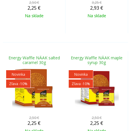
2,50 €
3,25 €
2,25
€
2,93
€
Na sklade
Na sklade
Energy Waffle NÄAK salted
Energy Waffle NÄAK maple
caramel 30g
syrup 30g
Novinka
Novinka
Zľava -10%
Zľava -10%
2,50 €
2,50 €
2,25
€
2,25
€
Na sklade
Na sklade