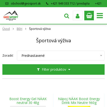
obchod@geosport.sk
+421 949 333 712 / predajňa
+421
915 962 766 / eshop
Úvod
BEH
Športová výživa
Športová výživa
Prednastavené
Zoradiť:
Filter produktov
Boost Energy Gel NÄAK
Nápoj NÄAK Boost Energy
neutral 30 48g
Drink Mix Neutre 960g