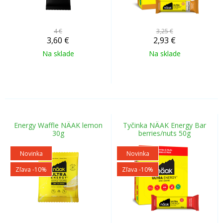
4 €
3,25 €
3,60
€
2,93
€
Na sklade
Na sklade
Energy Waffle NÄAK lemon
Tyčinka NÄAK Energy Bar
30g
berries/nuts 50g
Novinka
Novinka
Zľava -10%
Zľava -10%