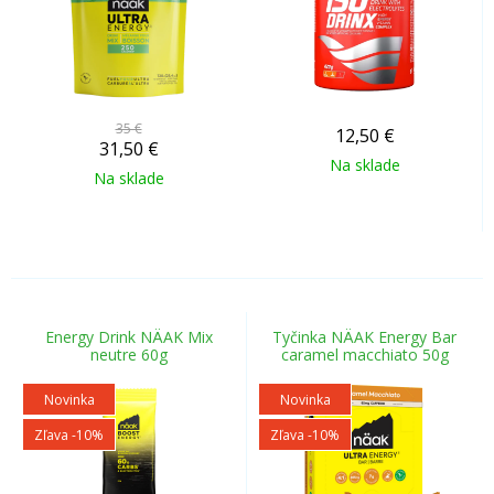
35 €
12,50
€
31,50
€
Na sklade
Na sklade
Energy Drink NÄAK Mix
Tyčinka NÄAK Energy Bar
neutre 60g
caramel macchiato 50g
Novinka
Novinka
Zľava -10%
Zľava -10%