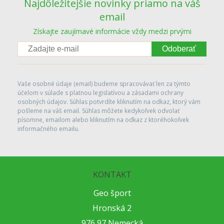
Najdôležitejšie novinky priamo na váš
email
Získajte zaujímavé informácie vždy medzi prvými
Odoberať
Vaše osobné údaje (email) budeme spracovávať len za týmto
účelom v súlade s platnou legislatívou a zásadami ochrany
osobných údajov. Súhlas potvrdíte kliknutím na odkaz, ktorý vám
pošleme na váš email. Súhlas môžete kedykoľvek odvolať
písomne, emailom alebo kliknutím na odkaz z ktoréhokoľvek
informačného emailu.
KONTAKT
Geo šport
Hronská 2
976 97 Nemecká