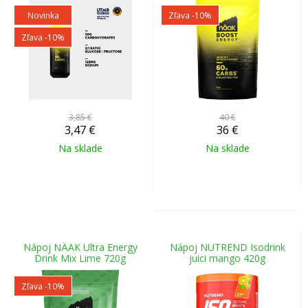
Novinka
Zľava -10%
Zľava -10%
3,85 €
40 €
3,47
€
36
€
Na sklade
Na sklade
Nápoj NÄAK Ultra Energy
Nápoj NUTREND Isodrink
Drink Mix Lime 720g
juici mango 420g
Zľava -10%