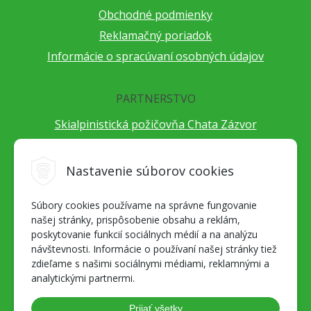
Obchodné podmienky
Reklamačný poriadok
Informácie o spracúvaní osobných údajov
PARTNERSTVO
Skialpinistická požičovňa Chata Zázvor
Po horách s TatryGuide
Cestovateľský festival Cestou necestou
Nastavenie súborov cookies
Peter Fraňo - ultra bežec
Súbory cookies používame na správne fungovanie
Alpenverein Slovensko
našej stránky, prispôsobenie obsahu a reklám,
Hore-dole Derešom
poskytovanie funkcií sociálnych médií a na analýzu
Motorest Nemecká
návštevnosti. Informácie o používaní našej stránky tiež
zdieľame s našimi sociálnymi médiami, reklamnými a
Splav Hrona
analytickými partnermi.
OZ ZaBer
Prijať všetky