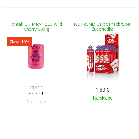
Ionťák CHIMPANZEE Wild
NUTREND Carbosnack tuba,
Cherry 600 g
čučoriedka
Zľava -10%
25,90 €
1,80
€
23,31
€
Na sklade
Na sklade