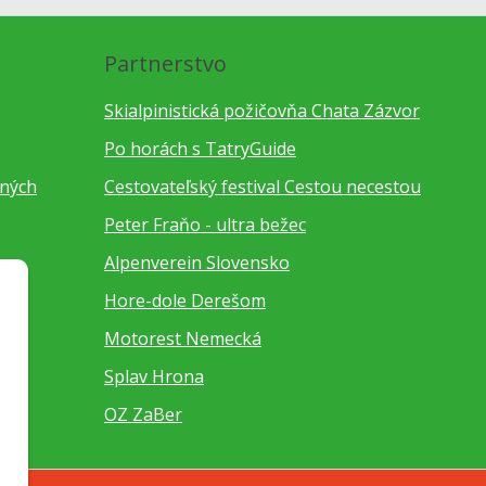
Partnerstvo
Skialpinistická požičovňa Chata Zázvor
Po horách s TatryGuide
bných
Cestovateľský festival Cestou necestou
Peter Fraňo - ultra bežec
Alpenverein Slovensko
Hore-dole Derešom
Motorest Nemecká
Splav Hrona
OZ ZaBer