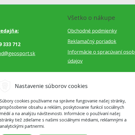
Všetko o nákupe
edajňa:
Obchodné podmienky
Reklamačný poriadok
9 333 712
Informácie o spracúvaní oso
od@geosport.sk
údajov
5 962 766
Nastavenie súborov cookies
dnavky@geosport.sk
Súbory cookies používame na správne fungovanie našej stránky,
prispôsobenie obsahu a reklám, poskytovanie funkcií sociálnych
médií a na analýzu návštevnosti. Informácie o používaní našej
stránky tiež zdieľame s našimi sociálnymi médiami, reklamnými a
analytickými partnermi.