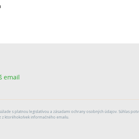
m
š email
lade s platnou legislatívou a zásadami ochrany osobných údajov. Súhlas potvr
 z ktoréhokoľvek informačného emailu.