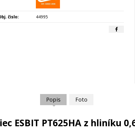
bj. čislo:
44995
Popis
Foto
iec ESBIT PT625HA z hliníku 0,