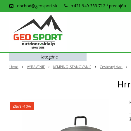
obchod@geosport.sk
+421 949 333 712 / predajňa
Kategórie
Úvod
VYBAVENIE
KEMPING, STANOVANIE
Cestovný riad
Hrn
Zľava -10%