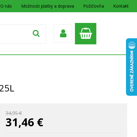
O nás
Možnosti platby a doprava
Požičovňa
Kontakt
625L
34,95 €
31,46
€