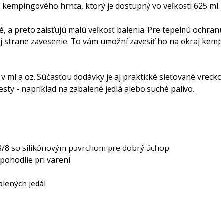
kempingového hrnca, ktorý je dostupný vo veľkosti 625 ml. M
a preto zaisťujú malú veľkosť balenia. Pre tepelnú ochranu
nej strane zavesenie. To vám umožní zavesiť ho na okraj kem
v ml a oz. Súčasťou dodávky je aj praktické sieťované vreck
ty - napríklad na zabalené jedlá alebo suché palivo.
18/8 so silikónovým povrchom pre dobrý úchop
 pohodlie pri varení
alených jedál