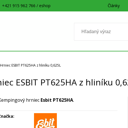
+421 915 962 766 / eshop
Články
Hrniec ESBIT PT625HA z hliníku 0,625L
iec ESBIT PT625HA z hliníku 0,
Kempingový hrniec
Esbit PT625HA
.
Značka: