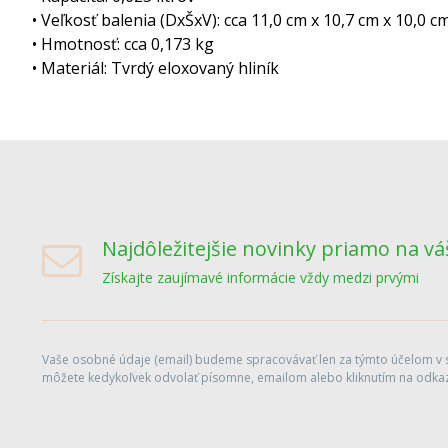
• Veľkosť balenia (DxŠxV): cca 11,0 cm x 10,7 cm x 10,0 c
• Hmotnosť: cca 0,173 kg
• Materiál: Tvrdý eloxovaný hliník
Najdôležitejšie novinky priamo na vá
Získajte zaujímavé informácie vždy medzi prvými
Vaše osobné údaje (email) budeme spracovávať len za týmto účelom v sú
môžete kedykoľvek odvolať písomne, emailom alebo kliknutím na odkaz