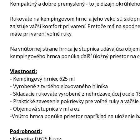
Kompaktný a dobre premyslený - to je dizajn okrúhleho 
Rukoväte na kempingovom hrnci a jeho veko sú sklopné, 
zaisťuje väčší komfort pri varení. Pretože má na spod
máte pri varení voľné ruky.
Na vnútornej strane hrnca je stupnica udávajúca objem 
kempingového hrnca ponúka ďalší úložný priestor na ces
Vlastnosti:
- Kempingový hrniec 625 ml
- Vyrobené z tvrdého eloxovaného hliníka
- Skladacie rukoväte vyrobené z nehrdzavejúcej ocele 
- Praktické zavesenie pokrievky pre voľné ruky a väčšie
- Objemová stupnica v ml a oz
-Vnútro hrnca ponúka priestor napríklad na uloženie b
Podrobnosti:
• Kapacita: 0,625 litrov