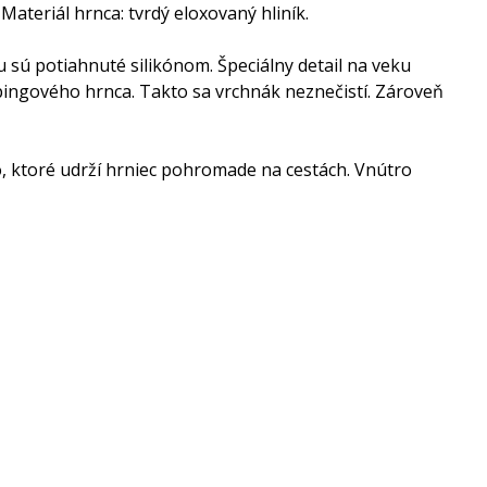
ateriál hrnca: tvrdý eloxovaný hliník.
 sú potiahnuté silikónom. Špeciálny detail na veku
pingového hrnca. Takto sa vrchnák neznečistí. Zároveň
o, ktoré udrží hrniec pohromade na cestách. Vnútro