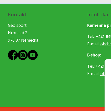
Kontakt
Infolinka
Geo šport
Kamenná pr
Hronská 2
Tel.:
+421 94
976 97 Nemecká
E-mail:
obch
E-shop:
Tel.: +
421 91
E-mail:
obje