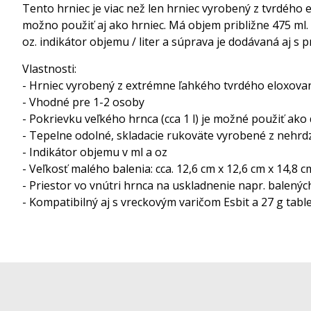
Tento hrniec je viac než len hrniec vyrobený z tvrdého 
možno použiť aj ako hrniec. Má objem približne 475 ml
oz. indikátor objemu / liter a súprava je dodávaná aj s
Vlastnosti:
- Hrniec vyrobený z extrémne ľahkého tvrdého eloxova
- Vhodné pre 1-2 osoby
- Pokrievku veľkého hrnca (cca 1 l) je možné použiť ako 
- Tepelne odolné, skladacie rukoväte vyrobené z nehr
- Indikátor objemu v ml a oz
- Veľkosť malého balenia: cca. 12,6 cm x 12,6 cm x 14,8 c
- Priestor vo vnútri hrnca na uskladnenie napr. balených
- Kompatibilný aj s vreckovým varičom Esbit a 27 g tabl