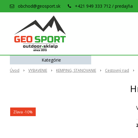
obchod@geosport.sk
+421 949 333 712 / predajňa
Kategórie
Úvod
VYBAVENIE
KEMPING, STANOVANIE
Cestovný riad
H
Zľava -10%