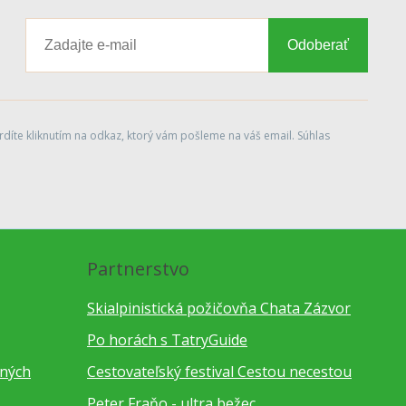
Odoberať
díte kliknutím na odkaz, ktorý vám pošleme na váš email. Súhlas
Partnerstvo
Skialpinistická požičovňa Chata Zázvor
Po horách s TatryGuide
bných
Cestovateľský festival Cestou necestou
Peter Fraňo - ultra bežec