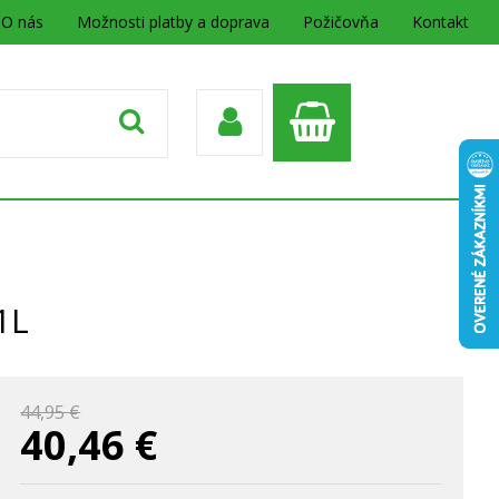
O nás
Možnosti platby a doprava
Požičovňa
Kontakt
1L
44,95 €
40,46
€