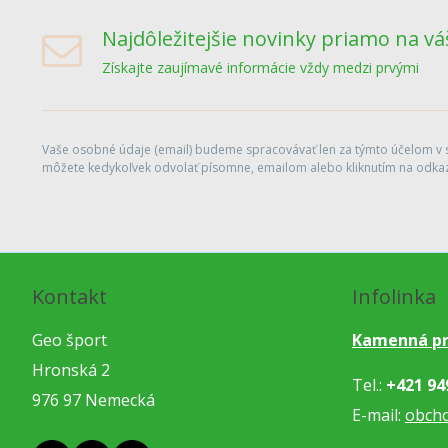
Najdôležitejšie novinky priamo na vá
Získajte zaujímavé informácie vždy medzi prvými
Vaše osobné údaje (email) budeme spracovávať len za týmto účelom v sú
môžete kedykoľvek odvolať písomne, emailom alebo kliknutím na odkaz
Kontakt
Infolinka
Geo šport
Kamenná pr
Hronská 2
Tel.:
+421 94
976 97 Nemecká
E-mail:
obch