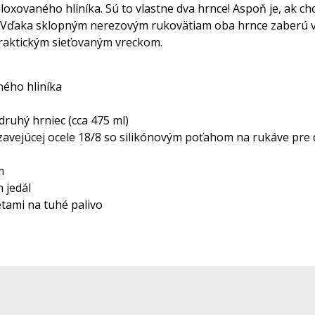
eloxovaného hliníka. Sú to vlastne dva hrnce! Aspoň je, ak c
. Vďaka sklopným nerezovým rukovätiam oba hrnce zaberú ve
 praktickým sieťovaným vreckom.
ného hliníka
druhý hrniec (cca 475 ml)
dzavejúcej ocele 18/8 so silikónovým poťahom na rukáve pre
m
 jedál
etami na tuhé palivo