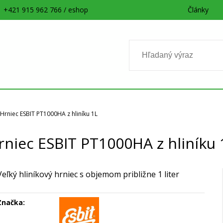
+421 915 962 766 / eshop
Články
Hrniec ESBIT PT1000HA z hliníku 1L
rniec ESBIT PT1000HA z hliníku 
Veľký hliníkový hrniec s objemom približne 1 liter
Značka: