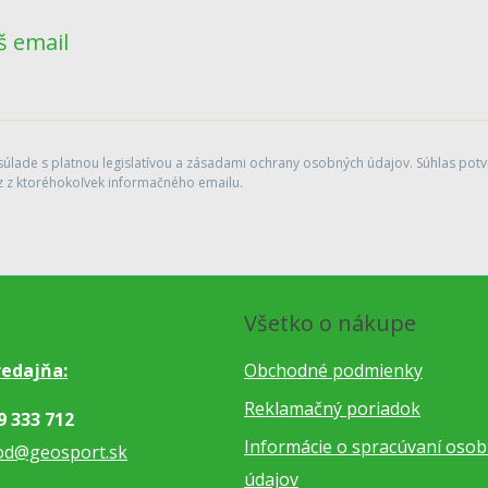
š email
lade s platnou legislatívou a zásadami ochrany osobných údajov. Súhlas potvr
 z ktoréhokoľvek informačného emailu.
Všetko o nákupe
edajňa:
Obchodné podmienky
Reklamačný poriadok
9 333 712
Informácie o spracúvaní oso
od@geosport.sk
údajov