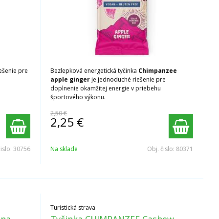
ešenie pre
Bezlepková energetická tyčinka
Chimpanzee
apple ginger
je jednoduché riešenie pre
doplnenie okamžitej energie v priebehu
športového výkonu.
2,50 €
2,25
€
čislo:
30756
Na sklade
Obj. čislo:
80371
Turistická strava