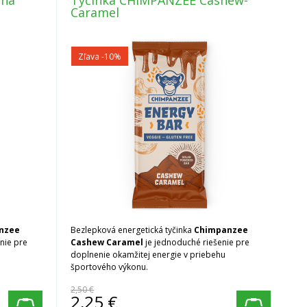
ana
Tyčinka CHIMPANZEE Cashew-
Caramel
Zľava -10%
nzee
Bezlepková energetická tyčinka
Chimpanzee
nie pre
Cashew Caramel
je jednoduché riešenie pre
doplnenie okamžitej energie v priebehu
športového výkonu.
2,50 €
2,25
€