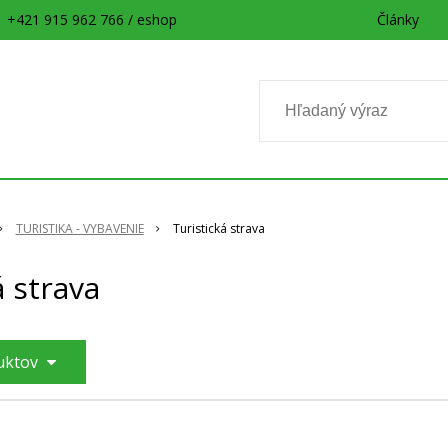
+421 915 962 766 / eshop
Články
TURISTIKA - VYBAVENIE
Turistická strava
á strava
duktov