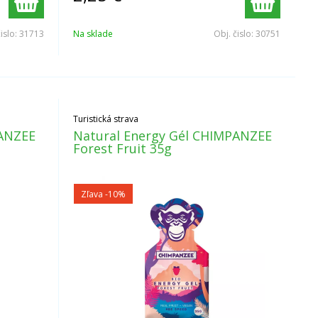
čislo:
31713
Na sklade
Obj. čislo:
30751
Turistická strava
PANZEE
Natural Energy Gél CHIMPANZEE
Forest Fruit 35g
Zľava -10%