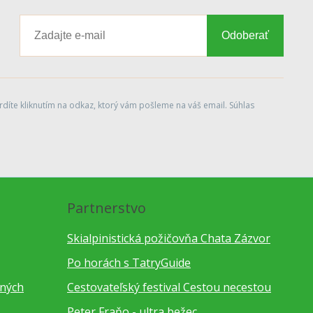
Odoberať
díte kliknutím na odkaz, ktorý vám pošleme na váš email. Súhlas
Partnerstvo
Skialpinistická požičovňa Chata Zázvor
Po horách s TatryGuide
bných
Cestovateľský festival Cestou necestou
Peter Fraňo - ultra bežec