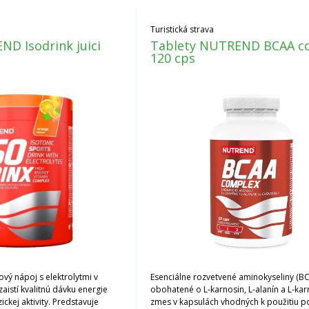
Turistická strava
D Isodrink juici
Tablety NUTREND BCAA c
120 cps
vý nápoj s elektrolytmi v
Esenciálne rozvetvené aminokyseliny (BC
zaistí kvalitnú dávku energie
obohatené o L-karnosin, L-alanín a L-karn
ickej aktivity. Predstavuje
zmes v kapsulách vhodných k použitiu p