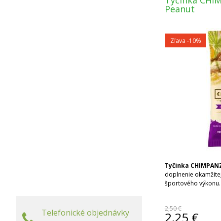
Tyčinka CHI
Peanut
Zľava -10%
Tyčinka CHIMPAN
doplnenie okamžitej
športového výkonu.
2,50 €
Telefonické objednávky
2,25
€