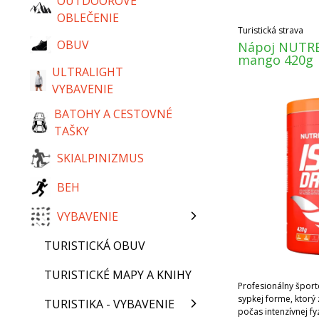
OUTDOOROVÉ
OBLEČENIE
Turistická strava
OBUV
Nápoj NUTREN
mango 420g
ULTRALIGHT
VYBAVENIE
BATOHY A CESTOVNÉ
TAŠKY
SKIALPINIZMUS
BEH
VYBAVENIE
TURISTICKÁ OBUV
TURISTICKÉ MAPY A KNIHY
Profesionálny športo
sypkej forme, ktorý 
TURISTIKA - VYBAVENIE
počas intenzívnej fyz