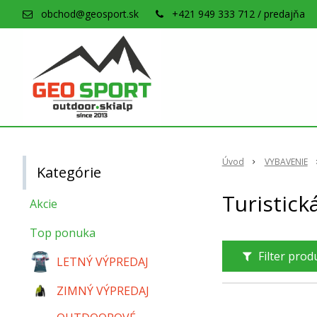
obchod@geosport.sk
+421 949 333 712 / predajňa
Úvod
VYBAVENIE
Kategórie
Turistick
Akcie
Top ponuka
Filter pro
LETNÝ VÝPREDAJ
ZIMNÝ VÝPREDAJ