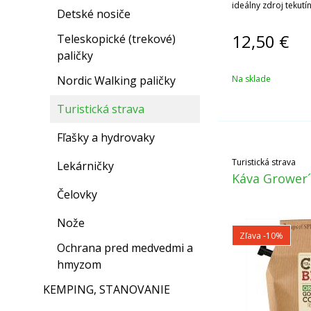
ideálny zdroj tekut
Detské nosiče
vstrebateľných sach
12,50
€
Teleskopické (trekové)
paličky
Nordic Walking paličky
Na sklade
Turistická strava
Fľašky a hydrovaky
Turistická strava
Lekárničky
Káva Grower´
Čelovky
Nože
Zľava -10%
Ochrana pred medvedmi a
hmyzom
KEMPING, STANOVANIE