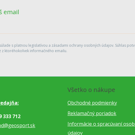
š email
lade s platnou legislatívou a zásadami ochrany osobných údajov. Súhlas potvr
 z ktoréhokoľvek informačného emailu.
Všetko o nákupe
edajňa:
Obchodné podmienky
Reklamačný poriadok
9 333 712
Informácie o spracúvaní oso
od@geosport.sk
údajov