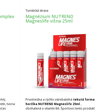
Turistická strava
omplex
Magnézium NUTREND
Magneslife višna 25ml
AA),
Prvotriedna a rýchlo vstrebateľná
tekutá forma
itín, tvoria
horčíka NUTREND Magneslife 25ml
,
očas
obohatená o vitamín B6. Športovci tento produkt