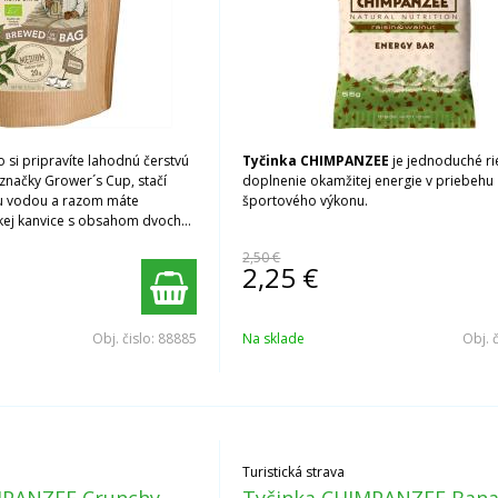
 si pripravíte lahodnú čerstvú
Tyčinka CHIMPANZEE
je jednoduché ri
načky Grower´s Cup, stačí
doplnenie okamžitej energie v priebehu
ou vodou a razom máte
športového výkonu.
skej kanvice s obsahom dvoch
 Káva je známa pre svoju
2,50 €
. 100% Arabica z Hondurasu má
2,25
€
 odtiene, ktoré sú v dokonalej
nou dochuťou sladkej čokolády.
anej sušenej kávy. Vždy viete z
Obj. čislo:
88885
Na sklade
Obj. 
pochádza a akú odrodu si
Turistická strava