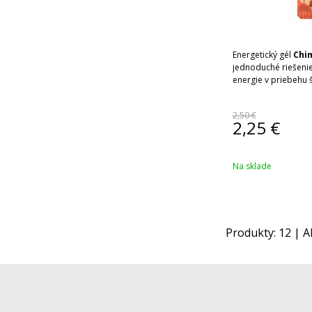
Energetický gél
Chi
jednoduché riešenie
energie v priebehu
2,50 €
2,25
€
Na sklade
Produkty:
12
| A