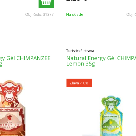
Obj. čislo:
31377
Na sklade
Obj. 
Turistická strava
rgy Gél CHIMPANZEE
Natural Energy Gél CHIM
g
Lemon 35g
Zľava -10%