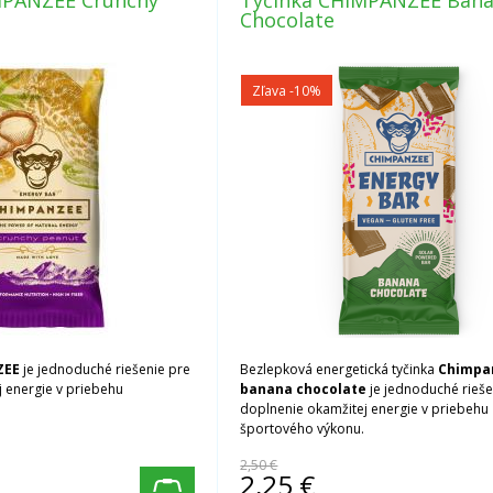
MPANZEE Crunchy
Tyčinka CHIMPANZEE Ban
Chocolate
Zľava -10%
ZEE
je jednoduché riešenie pre
Bezlepková energetická tyčinka
Chimpa
 energie v priebehu
banana chocolate
je jednoduché rieše
doplnenie okamžitej energie v priebehu
športového výkonu.
2,50 €
2,25
€