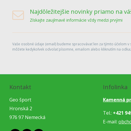
Najdôležitejšie novinky priamo na vá
Získajte zaujímavé informácie vždy medzi prvými
Vaše osobné údaje (email) budeme spracovávať len za týmto účelom v sú
môžete kedykoľvek odvolať písomne, emailom alebo kliknutím na odkaz
Kontakt
Infolinka
Geo šport
Kamenná pr
Hronská 2
Tel.:
+421 94
976 97 Nemecká
E-mail:
obch