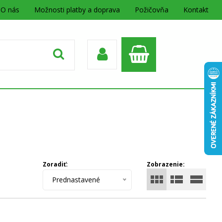
O nás
Možnosti platby a doprava
Požičovňa
Kontakt
Zoradiť:
Zobrazenie:
Prednastavené