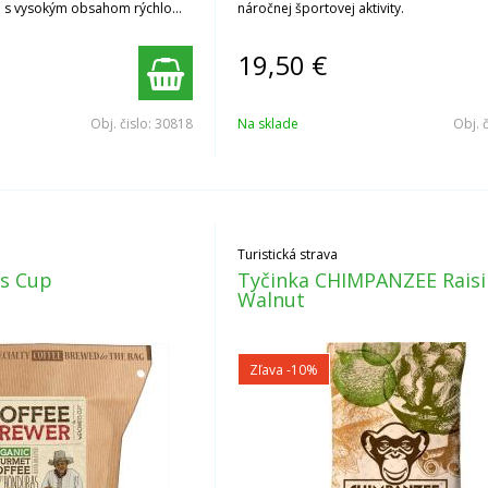
ín s vysokým obsahom rýchlo
náročnej športovej aktivity.
aridov, vitamínov a sodíka.
19,50
€
Obj. čislo:
30818
Na sklade
Obj. 
Turistická strava
s Cup
Tyčinka CHIMPANZEE Raisi
Walnut
Zľava -10%