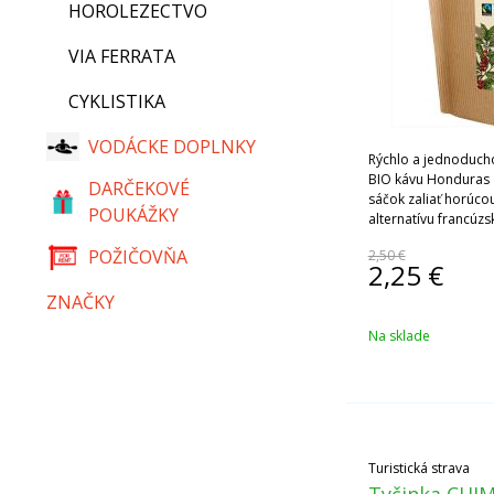
HOROLEZECTVO
VIA FERRATA
CYKLISTIKA
VODÁCKE DOPLNKY
Rýchlo a jednoducho
BIO kávu Honduras z
DARČEKOVÉ
sáčok zaliať horúc
POUKÁŽKY
alternatívu francúz
šálok čerstvej kávy.
POŽIČOVŇA
2,50 €
mimoriadnu kvalitu
2,25
€
ľahké, živé a ovocné
rovnováhe s príjem
ZNAČKY
Ide o spracovanie pr
Na sklade
akej plantáže káva 
práve vychutnávate.
Turistická strava