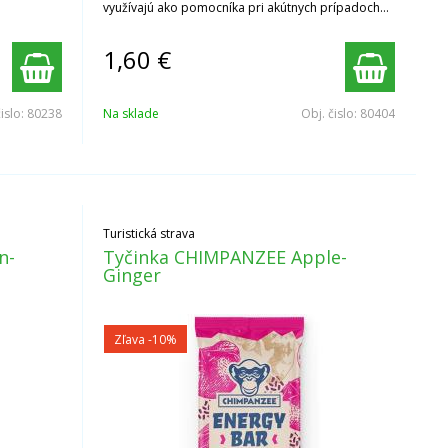
využívajú ako pomocníka pri akútnych prípadoch
jeho nedostatku. Medzi takéto prípady radíme
kŕče, malátnosť, bolesti hlavy a podobne.
1,60
€
čislo:
80238
Na sklade
Obj. čislo:
80404
Turistická strava
n-
Tyčinka CHIMPANZEE Apple-
Ginger
Zľava -10%