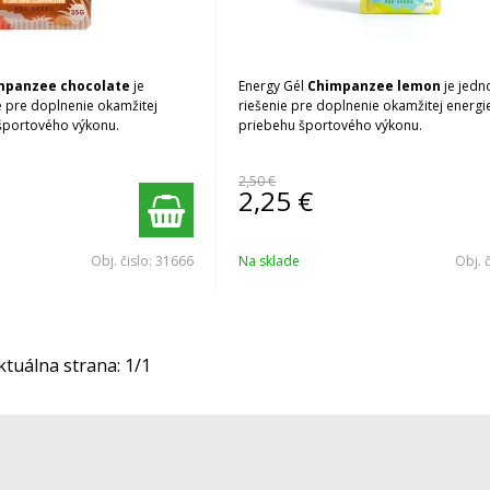
mpanzee chocolate
je
Energy Gél
Chimpanzee lemon
je jed
 pre doplnenie okamžitej
riešenie pre doplnenie okamžitej energi
 športového výkonu.
priebehu športového výkonu.
2,50 €
2,25
€
Obj. čislo:
31666
Na sklade
Obj. 
ktuálna strana:
1
/
1