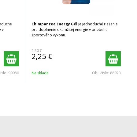
noduché
Chimpanzee Energy Gél
je jednoduché riešenie
e v
pre doplnenie okamžitej energie v priebehu
športového výkonu.
2,50 €
2,25
€
čislo:
99980
Na sklade
Obj. čislo:
88973