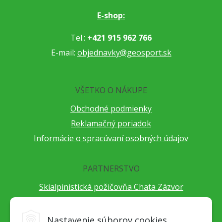
E-shop:
Tel.: +
421 915 962 766
E-mail:
objednavky@geosport.sk
VŠETKO O NÁKUPE
Obchodné podmienky
Reklamačný poriadok
Informácie o spracúvaní osobných údajov
PARTNERSTVO
Skialpinistická požičovňa Chata Zázvor
Po horách s TatryGuide
Cestovateľský festival Cestou necestou
Nastavenie súborov cookies