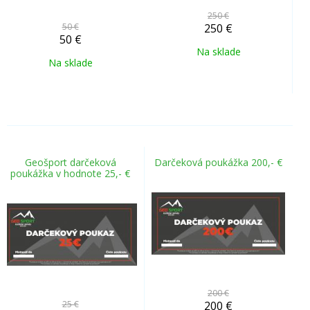
250 €
50 €
250
€
50
€
Na sklade
Na sklade
Geošport darčeková
Darčeková poukážka 200,- €
poukážka v hodnote 25,- €
200 €
25 €
200
€