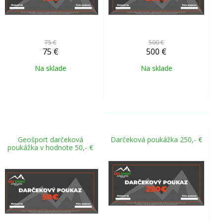
75 €
500 €
75
€
500
€
Na sklade
Na sklade
Geošport darčeková
Darčeková poukážka 250,- €
poukážka v hodnote 50,- €