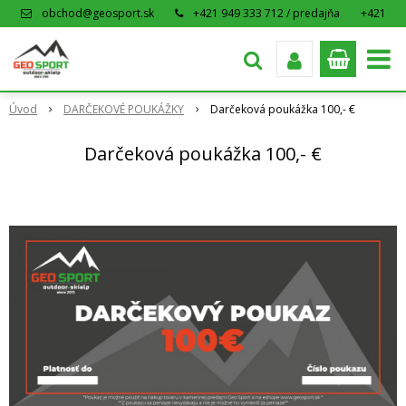
obchod@geosport.sk
+421 949 333 712 / predajňa
+421
915 962 766 / eshop
Úvod
DARČEKOVÉ POUKÁŽKY
Darčeková poukážka 100,- €
Darčeková poukážka 100,- €