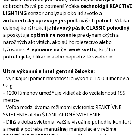
dobrodružstvá po zotmení! Vďaka
technológii REACTIVE
LIGHTING
senzor analyzuje okolité svetlo a
automaticky upravuje
jas
podľa vašich potrieb. Vďaka
delenej konštrukcii je
hlavový pásik CLASSIC pohodlný
a poskytuje
optimálne nosenie
pre dynamických a
náročných aktivitách, ako sú horolezectvo alebo
lyžovanie.
Prepínanie na červené svetlo,
keď ho
potrebujete, blikanie alebo nepretržité svietenie.
Ultra výkonná a inteligentná čelovka:
- Vynikajúci pomer hmotnosti a výkonu: 1200 lúmenov a
92 g
- 1200 lúmenov umožňuje vidieť až do vzdialenosti 155
metrov
- Voľba medzi dvoma režimami svietenia: REAKTÍVNE
SVIETENIE alebo ŠTANDARDNÉ SVIETENIE
- Dlhšia doba svietenia, väčšie vizuálne pohodlie komfort
a menšia potreba manuálnej manipulácie v režime