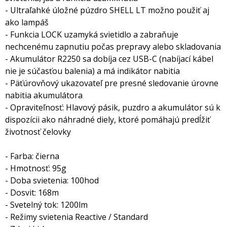
- Ultraľahké úložné púzdro SHELL LT možno použiť aj
ako lampáš
- Funkcia LOCK uzamyká svietidlo a zabraňuje
nechcenému zapnutiu počas prepravy alebo skladovania
- Akumulátor R2250 sa dobíja cez USB-C (nabíjací kábel
nie je súčasťou balenia) a má indikátor nabitia
- Päťúrovňový ukazovateľ pre presné sledovanie úrovne
nabitia akumulátora
- Opraviteľnosť: Hlavový pásik, puzdro a akumulátor sú k
dispozícii ako náhradné diely, ktoré pomáhajú predĺžiť
životnosť čelovky
- Farba: čierna
- Hmotnosť: 95g
- Doba svietenia: 100hod
- Dosvit: 168m
- Svetelný tok: 1200lm
- Režimy svietenia Reactive / Standard