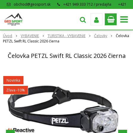
obchod@geosport.sk
+421 949 333 712 / predajňa
+421
915 962 766 / eshop
Úvod
VYBAVENIE
TURISTIKA - VYBAVENIE
Čelovky
Čelovka
PETZL Swift RL Classic 2026 čierna
Čelovka PETZL Swift RL Classic 2026 čierna
Novinka
Zľava -10%