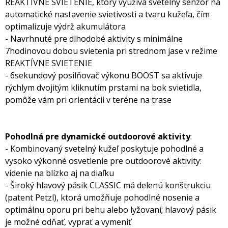
REAKTÍVNE SVIETENIE, ktorý využíva svetelný senzor na
automatické nastavenie svietivosti a tvaru kužeľa, čím
optimalizuje výdrž akumulátora
- Navrhnuté pre dlhodobé aktivity s minimálne
7hodinovou dobou svietenia pri strednom jase v režime
REAKTÍVNE SVIETENIE
- 6sekundový posilňovač výkonu BOOST sa aktivuje
rýchlym dvojitým kliknutím prstami na bok svietidla,
pomôže vám pri orientácii v teréne na trase
Pohodlná pre dynamické outdoorové aktivity
:
- Kombinovaný svetelný kužeľ poskytuje pohodlné a
vysoko výkonné osvetlenie pre outdoorové aktivity:
videnie na blízko aj na diaľku
- Široký hlavový pásik CLASSIC má delenú konštrukciu
(patent Petzl), ktorá umožňuje pohodlné nosenie a
optimálnu oporu pri behu alebo lyžovaní; hlavový pásik
je možné odňať, vyprať a vymeniť