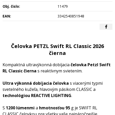
Obj. čislo:
11479
EAN:
3342540851948
Čelovka PETZL Swift RL Classic 2026
čierna
Kompaktná ultravýkonná dobíjacia
čelovka Petzl Swift
RL Classic čierna
s reaktívnym svietením.
Ultra výkonná dobíjacia čelovka
s viacerými typmi
svetelného kužeľa, hlavovým pásikom CLASSIC a
technológiou REACTIVE LIGHTING
.
S
1200 lúmenmi
a
hmotnosťou 95
g je SWIFT RL
CLASSIC čelovkou pre všetky vaše najnáročnejšie