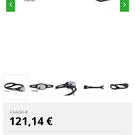
134,60 €
121,14
€