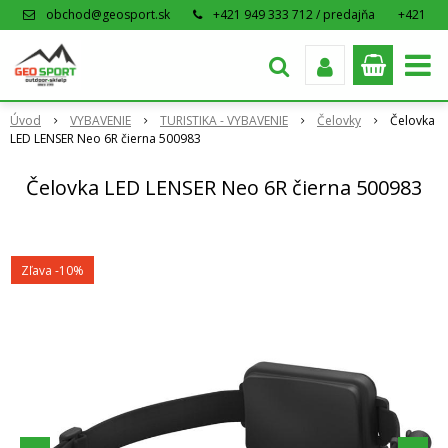
obchod@geosport.sk
+421 949 333 712 / predajňa
+421
915 962 766 / eshop
Úvod
VYBAVENIE
TURISTIKA - VYBAVENIE
Čelovky
Čelovka
LED LENSER Neo 6R čierna 500983
Čelovka LED LENSER Neo 6R čierna 500983
Zľava -10%