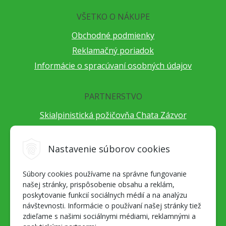
VŠETKO O NÁKUPE
Obchodné podmienky
Reklamačný poriadok
Informácie o spracúvaní osobných údajov
PARTNERSTVO
Skialpinistická požičovňa Chata Zázvor
Po horách s TatryGuide
Cestovateľský festival Cestou necestou
Nastavenie súborov cookies
Peter Fraňo - ultra bežec
Súbory cookies používame na správne fungovanie
Alpenverein Slovensko
našej stránky, prispôsobenie obsahu a reklám,
Hore-dole Derešom
poskytovanie funkcií sociálnych médií a na analýzu
Motorest Nemecká
návštevnosti. Informácie o používaní našej stránky tiež
zdieľame s našimi sociálnymi médiami, reklamnými a
Splav Hrona