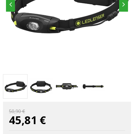
50,90 €
45,81
€