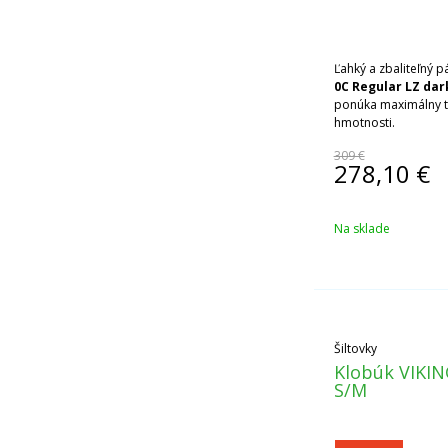
Ľahký a zbaliteľný 
0C Regular LZ dar
ponúka maximálny t
hmotnosti.
309 €
278,10
€
Na sklade
Šiltovky
Klobúk VIKIN
S/M