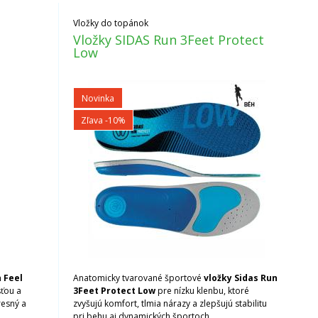
Vložky do topánok
Vložky SIDAS Run 3Feet Protect
Low
Novinka
Zľava -10%
 Feel
Anatomicky tvarované športové
vložky Sidas Run
ťou a
3Feet Protect Low
pre nízku klenbu, ktoré
esný a
zvyšujú komfort, tlmia nárazy a zlepšujú stabilitu
pri behu aj dynamických športoch.