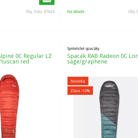
Obj. čislo:
67624
Na sklade
Obj. 
Syntetické spacáky
lpine 0C Regular LZ
Spacák RAB Radeon 0C Lo
/tuscan red
sage/graphene
Novinka
Zľava -10%