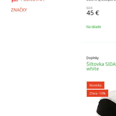
50 €
ZNAČKY
45
€
Na sklade
Doplnky
Šiltovka SID
white
Novinka
Zľava -10%