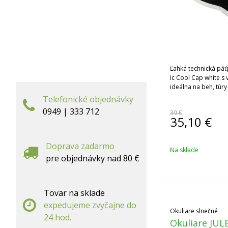
Ľahká technická päť
ic Cool Cap white s
ideálna na beh, túr
Telefonické objednávky
0949 | 333 712
39 €
35,10
€
Doprava zadarmo
Na sklade
pre objednávky nad 80 €
Tovar na sklade
expedujeme zvyčajne do
Okuliare slnečné
24 hod.
Okuliare JU