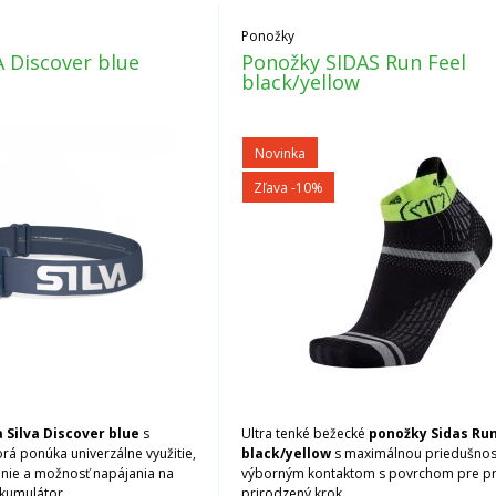
Ponožky
A Discover blue
Ponožky SIDAS Run Feel
black/yellow
Novinka
Zľava -10%
 Silva Discover blue
s
Ultra tenké bežecké
ponožky Sidas Run
rá ponúka univerzálne využitie,
black/yellow
s maximálnou priedušnos
nie a možnosť napájania na
výborným kontaktom s povrchom pre pr
akumulátor.
prirodzený krok.