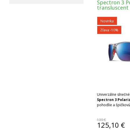
Spectron 3 P
transluscent
Novinka
Zľava -10%
Univerzálne slnečn
Spectron 3 Polari
pohodlie a špičkovú
139 €
125,10
€