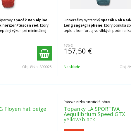
páperový
spacák Rab Alpine
Univerzálny syntetický
spacák Rab Rad
k horizon/tuscan red
, ktorý
Long sage/graphene
, ktorý ponúka sp
epelný výkon pri minimálnej
teplo a komfort aj vo vlhkých podmienka
175 €
157,50
€
Obj. čislo:
890025
Na sklade
Obj. či
Pánska nízka turistická obuv
G Floyen hat beige
Topanky LA SPORTIVA
Aequilibrium Speed GTX
yellow/black