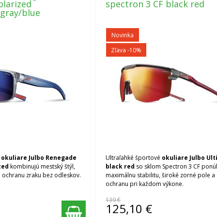
olarized
spectron 3 CF black red
 gray/blue
Novinka
Zľava -10%
é
okuliare Julbo Renegade
Ultraľahké športové
okuliare Julbo Ul
zed
kombinujú mestský štýl,
black red
so sklom Spectron 3 CF ponú
 ochranu zraku bez odleskov.
maximálnu stabilitu, široké zorné pole a
ochranu pri každom výkone.
139 €
125,10
€