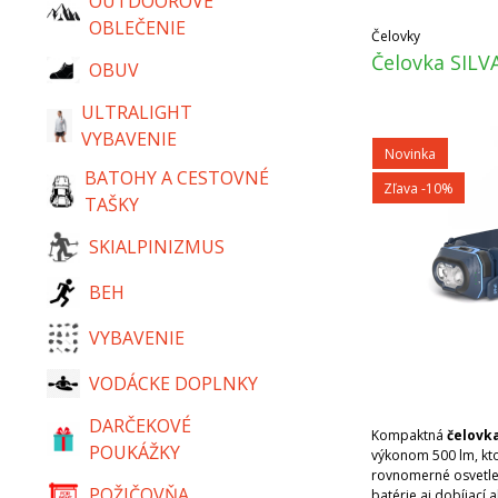
OUTDOOROVÉ
OBLEČENIE
Čelovky
Čelovka SILV
OBUV
ULTRALIGHT
VYBAVENIE
Novinka
BATOHY A CESTOVNÉ
Zľava -10%
TAŠKY
SKIALPINIZMUS
BEH
VYBAVENIE
VODÁCKE DOPLNKY
DARČEKOVÉ
Kompaktná
čelovka
POUKÁŽKY
výkonom 500 lm, kto
rovnomerné osvetle
POŽIČOVŇA
batérie aj dobíjací 