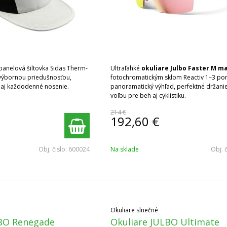
panelová šiltovka Sidas Therm-
Ultraľahké
okuliare Julbo Faster M m
 výbornou priedušnosťou,
fotochromatickým sklom Reactiv 1–3 po
y aj každodenné nosenie.
panoramatický výhľad, perfektné držanie
voľbu pre beh aj cyklistiku.
214 €
192,60
€
Obj. čislo:
600024
Na sklade
Obj. 
Okuliare slnečné
LBO Renegade
Okuliare JULBO Ultimate