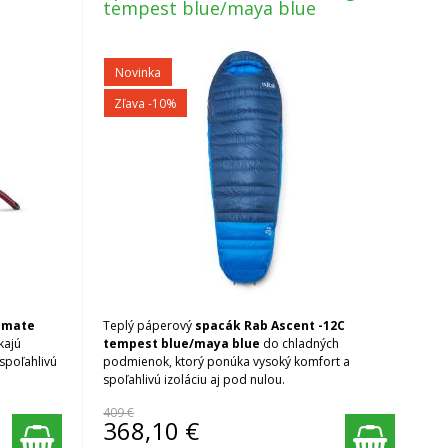
tempest blue/maya blue
Novinka
Zľava -10%
timate
Teplý páperový
spacák Rab Ascent -12C
kajú
tempest blue/maya blue
do chladných
 spoľahlivú
podmienok, ktorý ponúka vysoký komfort a
spoľahlivú izoláciu aj pod nulou.
409 €
368,10
€