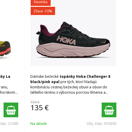
Novinka
Zľava -10%
ky La
Dámske bežecké
topánky Hoka Challenger 8
black/pink opal
pre tých, ktorí hľadajú
ranu,
kombináciu cestnej bežeckej obuvi a obuvi do
kohorskom
ľahkého terénu s výbornou porciou tlmenia a
nízkym sklonom.
150 €
135
€
čislo:
21090
Na sklade
Obj. čislo:
910300