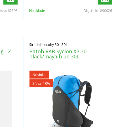
čislo:
67393
Na sklade
Obj. čislo:
890026
Stredné batohy 30 - 50 L
ng LZ
Batoh RAB Syclon XP 30
black/maya blue 30L
Novinka
Zľava -10%