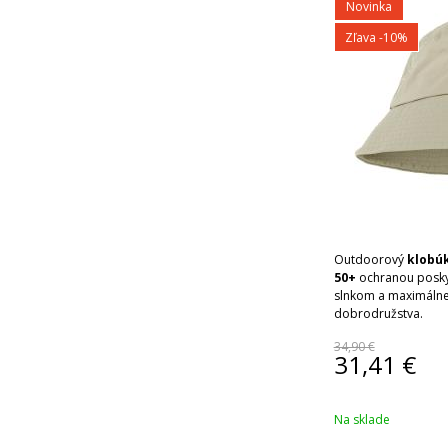
Novinka
Zľava -10%
Outdoorový
klobúk
50+
ochranou poskyt
slnkom a maximáln
dobrodružstva.
34,90 €
31,41
€
Na sklade