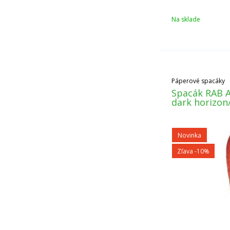
Na sklade
Páperové spacáky
Spacák RAB A
dark horizon
Novinka
Zľava -10%