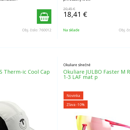
20,45 €
18,41
€
Obj. čislo:
760012
Na sklade
Obj. či
Okuliare slnečné
AS Therm-ic Cool Cap
Okuliare JULBO Faster M R
1-3 LAF mat p
Novinka
Zľava -10%