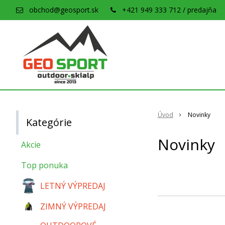
obchod@geosport.sk
+421 949 333 712 / predajňa
Úvod
Novinky
Kategórie
Novinky
Akcie
Top ponuka
LETNÝ VÝPREDAJ
ZIMNÝ VÝPREDAJ