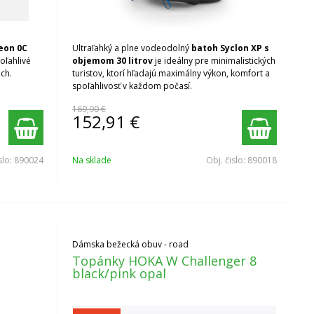
eon 0C
Ultraľahký a plne vodeodolný
batoh Syclon XP s
oľahlivé
objemom 30 litrov
je ideálny pre minimalistických
ch.
turistov, ktorí hľadajú maximálny výkon, komfort a
spoľahlivosť v každom počasí.
169,90 €
152,91
€
slo:
890024
Na sklade
Obj. čislo:
890018
Dámska bežecká obuv - road
Topánky HOKA W Challenger 8
black/pink opal