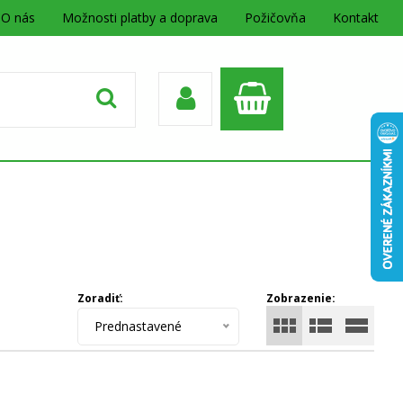
O nás
Možnosti platby a doprava
Požičovňa
Kontakt
Zoradiť:
Zobrazenie:
Prednastavené