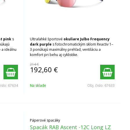
at pink
s
Ultraľahké športové
okuliare Julbo Frequency
núkajú
dark purple
s fotochromatickým sklom Reactiv 1–
 a ideálnu
3 ponúkajú maximálny prehľad, ventiláciu a
komfort pri behu aj cyklistike.
214 €
192,60
€
čislo:
67634
Na sklade
Obj. čislo:
67633
Páperové spacáky
Spacák RAB Ascent -12C Long LZ