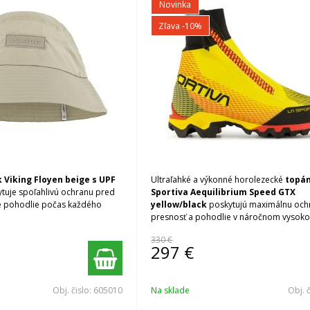
Novinka
Zľava -10%
 Viking Floyen beige s UPF
Ultraľahké a výkonné horolezecké
topán
uje spoľahlivú ochranu pred
Sportiva Aequilibrium Speed GTX
e pohodlie počas každého
yellow/black
poskytujú maximálnu och
presnosť a pohodlie v náročnom vyso
teréne.
330 €
297
€
Obj. čislo:
605010
Na sklade
Obj. 