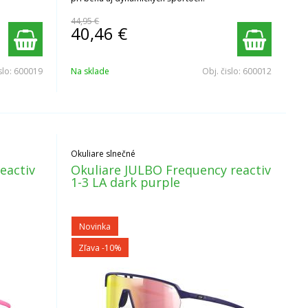
44,95 €
40,46
€
slo:
600019
Na sklade
Obj. čislo:
600012
Okuliare slnečné
eactiv
Okuliare JULBO Frequency reactiv
1-3 LA dark purple
Novinka
Zľava -10%