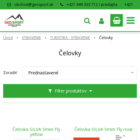
obchod@geosport.sk
+421 949 333 712 / predajňa
+421
915 962 766 / eshop
Úvod
VYBAVENIE
TURISTIKA - VYBAVENIE
Čelovky
Čelovky
Prednastavené
Zoradiť:
Filter produktov
Čelovka SILVA Smini Fly
Čelovka SILVA Smini Fly rose
yellow