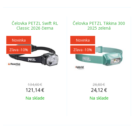
Čelovka PETZL Swift RL
Čelovka PETZL Tikkina 300
Classic 2026 čierna
2025 zelená
Novinka
Novinka
Zľava -10%
Zľava -10%
134,60 €
26,80 €
121,14
€
24,12
€
Na sklade
Na sklade