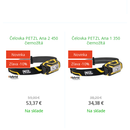
Čelovka PETZL Aria 2 450
Čelovka PETZL Aria 1 350
čiernožltá
čiernožltá
Novinka
Novinka
Zľava -10%
Zľava -10%
59,30 €
38,20 €
53,37
€
34,38
€
Na sklade
Na sklade