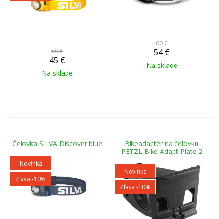
60 €
50 €
54
€
45
€
Na sklade
Na sklade
Čelovka SILVA Discover blue
Bikeadaptér na čelovku
PETZL Bike Adapt Plate 2
Novinka
Novinka
Zľava -10%
Zľava -10%