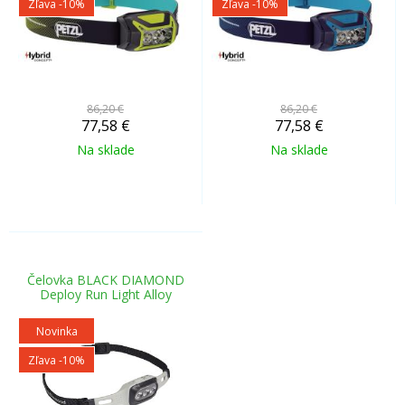
Zľava -10%
Zľava -10%
86,20 €
86,20 €
77,58
€
77,58
€
Na sklade
Na sklade
Čelovka BLACK DIAMOND
Deploy Run Light Alloy
Novinka
Zľava -10%