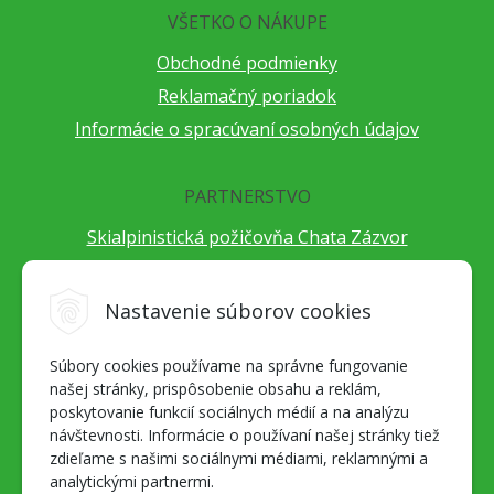
VŠETKO O NÁKUPE
Obchodné podmienky
Reklamačný poriadok
Informácie o spracúvaní osobných údajov
PARTNERSTVO
Skialpinistická požičovňa Chata Zázvor
Po horách s TatryGuide
Cestovateľský festival Cestou necestou
Nastavenie súborov cookies
Peter Fraňo - ultra bežec
Súbory cookies používame na správne fungovanie
Alpenverein Slovensko
našej stránky, prispôsobenie obsahu a reklám,
Hore-dole Derešom
poskytovanie funkcií sociálnych médií a na analýzu
Motorest Nemecká
návštevnosti. Informácie o používaní našej stránky tiež
zdieľame s našimi sociálnymi médiami, reklamnými a
Splav Hrona
analytickými partnermi.