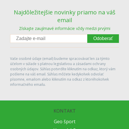
Najdôležitejšie novinky priamo na váš
email
Získajte zaujímavé informácie vždy medzi prvými
Odoberať
Vaše osobné údaje (email) budeme spracovávať len za týmto
účelom v súlade s platnou legislatívou a zásadami ochrany
osobných údajov. Súhlas potvrdíte kliknutím na odkaz, ktorý vám
pošleme na váš email. Súhlas môžete kedykoľvek odvolať
písomne, emailom alebo kliknutím na odkaz z ktoréhokoľvek
informačného emailu.
KONTAKT
Geo šport