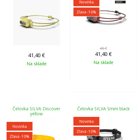
Novinka
Zľava -10%
46 €
41,40
€
41,40
€
Na sklade
Na sklade
Čelovka SILVA Discover
Čelovka SILVA Smini black
yellow
Novinka
Novinka
Zľava -10%
Zľava -10%