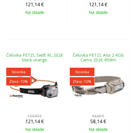
121,14
€
121,14
€
Na sklade
Na sklade
Čelovka PETZL Swift RL 2026
Čelovka PETZL Aria 2 RGB
black orange
Camo 2026 450lm
Novinka
Novinka
Zľava -10%
Zľava -10%
134,60 €
64,60 €
121,14
€
58,14
€
Na sklade
Na sklade